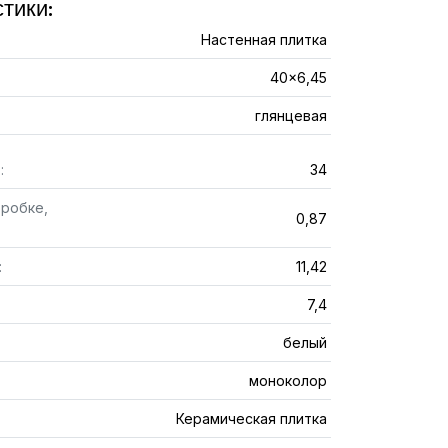
тики:
Настенная плитка
40x6,45
глянцевая
:
34
оробке,
0,87
:
11,42
7,4
белый
моноколор
Керамическая плитка