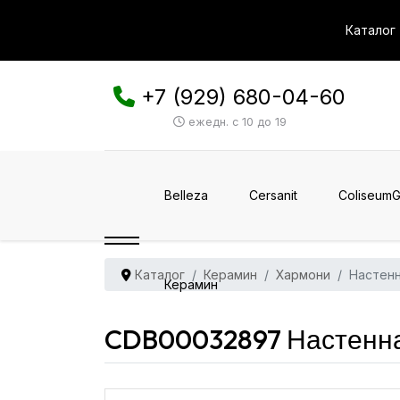
Каталог
+7 (929) 680-04-60
ежедн. с 10 до 19
Belleza
Cersanit
ColiseumG
Каталог
Керамин
Хармони
Настенн
Керамин
CDB00032897 Настенна