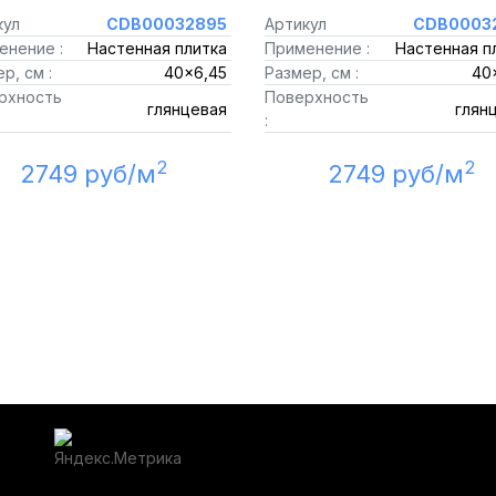
кул
CDB00032895
Артикул
CDB0003
енение :
Настенная плитка
Применение :
Настенная п
р, см :
40x6,45
Размер, см :
40
рхность
Поверхность
глянцевая
глян
:
2
2
2749 руб/м
2749 руб/м