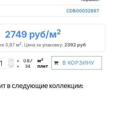
CDB00032897
2
2749 руб /м
2
ке 0,87 м
. Цена за упаковку:
2392 руб
2
=
м
В КОРЗИНУ
=
плит
ит в следующие коллекции: