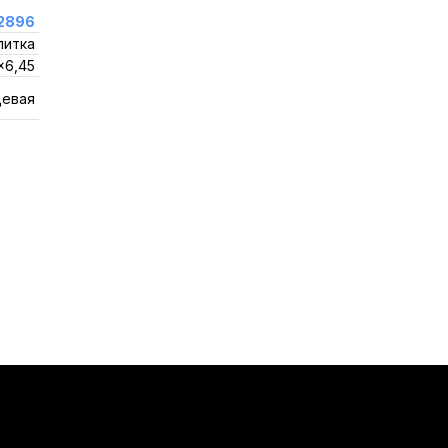
2896
литка
x6,45
цевая