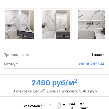
Производитель:
Laparet
Артикул:
х9999282634
2
2490 руб /м
2
В упаковке 1,44 м
. Цена за упаковку:
3586 руб
2
=
м
Упаковок
:
=
плит