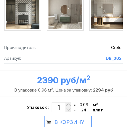
Производитель:
Creto
Артикул:
DB_002
2
2390 руб /м
2
В упаковке 0,96 м
. Цена за упаковку:
2294 руб
2
=
м
Упаковок
:
=
плит
В КОРЗИНУ