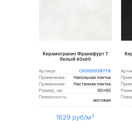
Керамогранит Франкфурт 7
Ке
белый 60x60
Артикул
СК000038779
Арти
Применение :
Напольная плитка
Прим
Применение :
Настенная плитка
Прим
Размер, см :
60x60
Разме
Поверхность
Пове
матовая
:
:
2
1629 руб/м