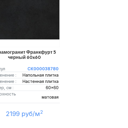
рамогранит Франкфурт 5
черный 60x60
кул
СК000038780
енение :
Напольная плитка
енение :
Настенная плитка
р, см :
60x60
рхность
матовая
2
2199 руб/м