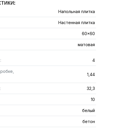
тики:
Напольная плитка
Настенная плитка
60x60
матовая
:
4
оробке,
1,44
:
32,3
10
белый
бетон