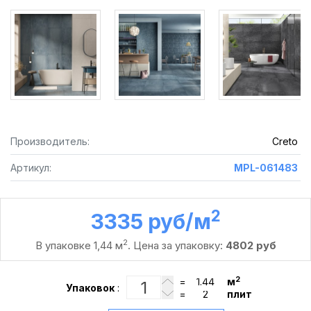
Производитель:
Creto
Артикул:
MPL-061483
2
3335 руб /м
2
В упаковке 1,44 м
. Цена за упаковку:
4802 руб
2
=
м
Упаковок
:
=
плит