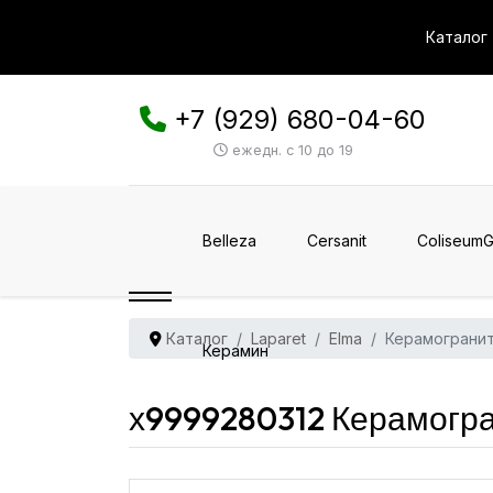
Каталог
+7 (929) 680-04-60
ежедн. с 10 до 19
Belleza
Cersanit
ColiseumG
Каталог
Laparet
Elma
Керамогранит
Керамин
х9999280312 Керамогра