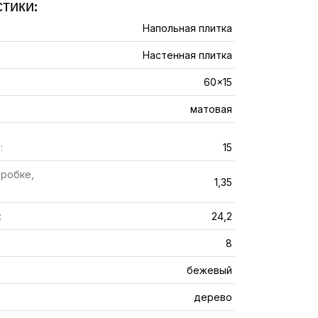
тики:
Напольная плитка
Настенная плитка
60x15
матовая
:
15
оробке,
1,35
:
24,2
8
бежевый
дерево