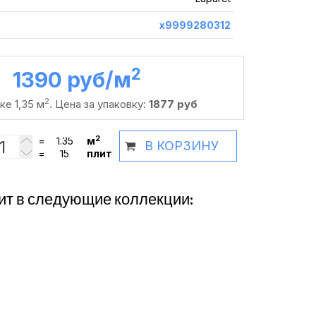
х9999280312
2
1390 руб /м
2
ке 1,35 м
. Цена за упаковку:
1877 руб
2
=
м
В КОРЗИНУ
=
плит
ит в следующие коллекции: