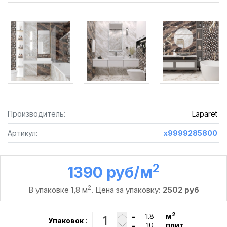
Производитель:
Laparet
Артикул:
х9999285800
2
1390 руб /м
2
В упаковке 1,8 м
. Цена за упаковку:
2502 руб
2
=
м
Упаковок
:
=
плит