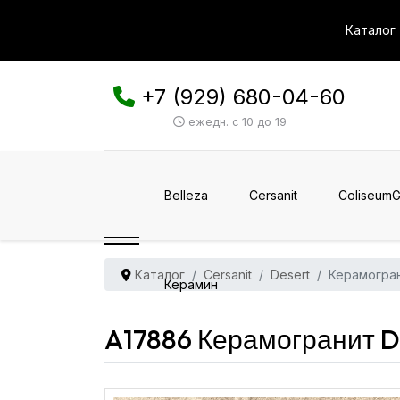
Каталог
+7 (929) 680-04-60
ежедн. с 10 до 19
Belleza
Cersanit
ColiseumG
Каталог
Cersanit
Desert
Керамогран
Керамин
A17886 Керамогранит D