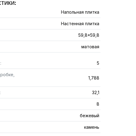
тики:
Напольная плитка
Настенная плитка
59,8x59,8
матовая
:
5
оробке,
1,788
:
32,1
8
бежевый
камень