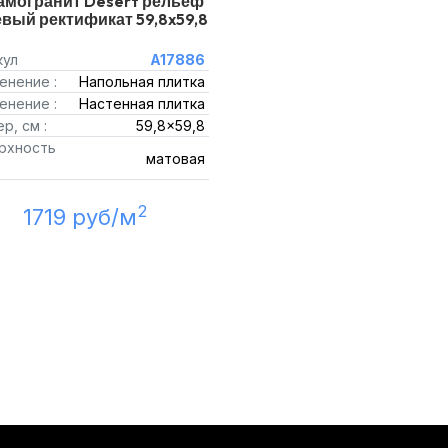
амогранит Desert рельеф
вый ректификат 59,8x59,8
кул
A17886
енение :
Напольная плитка
енение :
Настенная плитка
р, см :
59,8x59,8
рхность
матовая
2
1719 руб/м