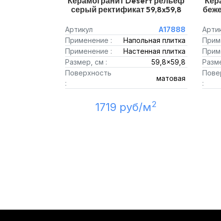
Керамогранит Desert рельеф
Кер
серый ректификат 59,8x59,8
беже
Артикул
A17888
Арти
Применение :
Напольная плитка
Прим
Применение :
Настенная плитка
Прим
Размер, см :
59,8x59,8
Разме
Поверхность
Пове
матовая
:
:
2
1719 руб/м