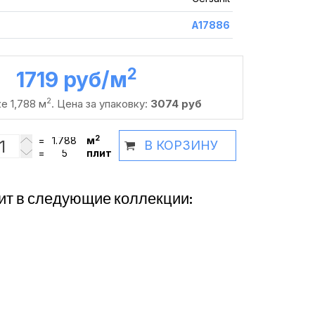
A17886
2
1719 руб /м
2
е 1,788 м
. Цена за упаковку:
3074 руб
2
=
м
В КОРЗИНУ
=
плит
ит в следующие коллекции: