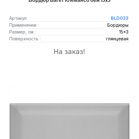
Бордюр Багет Клемансо беж 15x3
Артикул
BLD033
Применение :
Бордюры
Размер, см :
15x3
Поверхность :
глянцевая
На заказ!