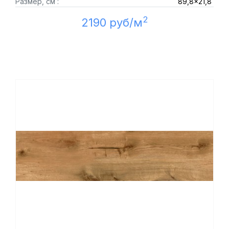
Размер, см :
89,8x21,8
2
2190 руб/м