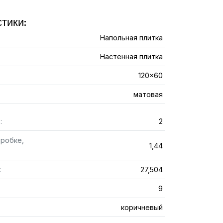
тики:
Напольная плитка
Настенная плитка
120x60
матовая
:
2
оробке,
1,44
:
27,504
9
коричневый