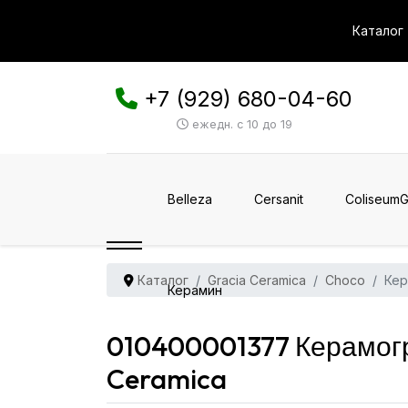
Каталог
+7 (929) 680-04-60
ежедн. с 10 до 19
Belleza
Cersanit
ColiseumG
Каталог
Gracia Ceramica
Choco
Кер
Керамин
010400001377 Керамогр
Ceramica