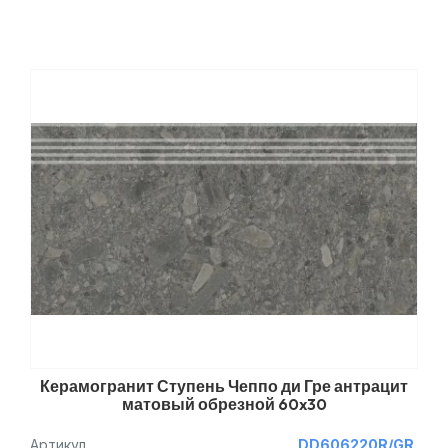
Керамогранит Ступень Чеппо ди Гре антрацит
матовый обрезной 60x30
Артикул
DD606220R/GR