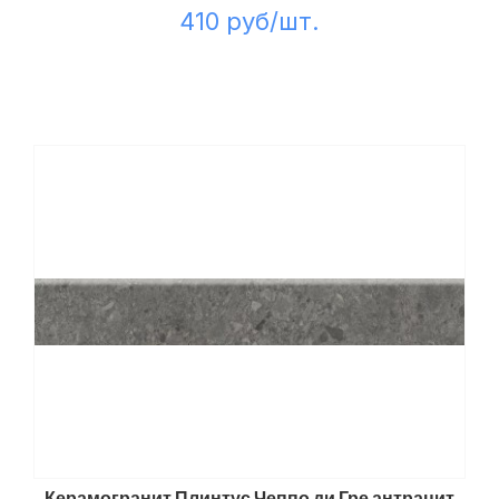
410 руб/шт.
Керамогранит Плинтус Чеппо ди Гре антрацит