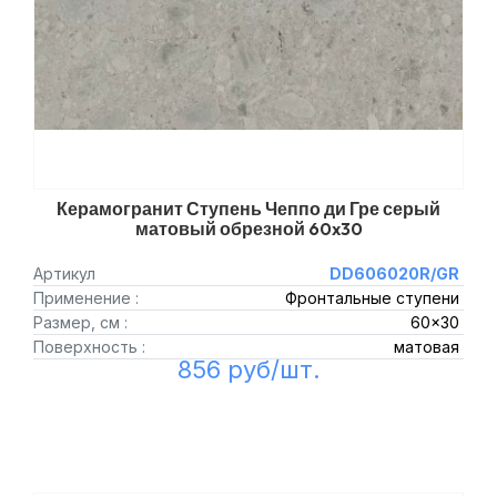
Керамогранит Ступень Чеппо ди Гре серый
матовый обрезной 60x30
Артикул
DD606020R/GR
Применение :
Фронтальные ступени
Размер, см :
60x30
Поверхность :
матовая
856 руб/шт.