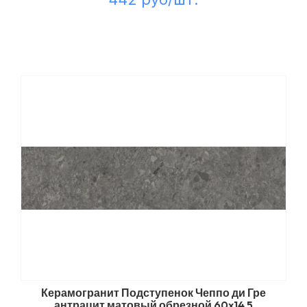
Керамогранит Подступенок Чеппо ди Гре
антрацит матовый обрезной 60x14,5