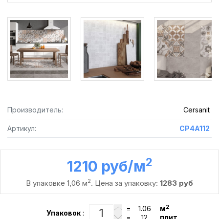
Производитель:
Cersanit
Артикул:
CP4A112
2
1210 руб /м
2
В упаковке 1,06 м
. Цена за упаковку:
1283 руб
2
=
м
Упаковок
:
=
плит