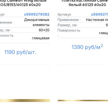
кор Camelot Wing белый
Плитка настенная Came
OS/B153/60125 60x20
белый 60125 60x20
кул
х9999279082
Артикул
х999927
Декоративные
Применение :
Настенная п
енение :
элементы
Размер, см :
6
р, см :
60x20
Поверхность
глян
рхность
:
глянцевая
2
1390 руб/м
1190 руб/шт.