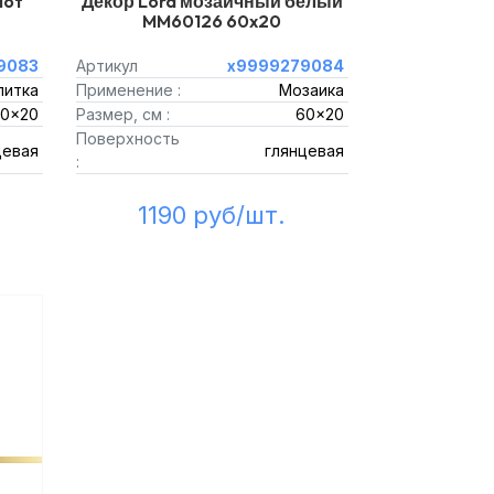
lot
Декор Lord мозаичный белый
MM60126 60x20
9083
Артикул
х9999279084
литка
Применение :
Мозаика
0x20
Размер, см :
60x20
Поверхность
цевая
глянцевая
:
1190 руб/шт.