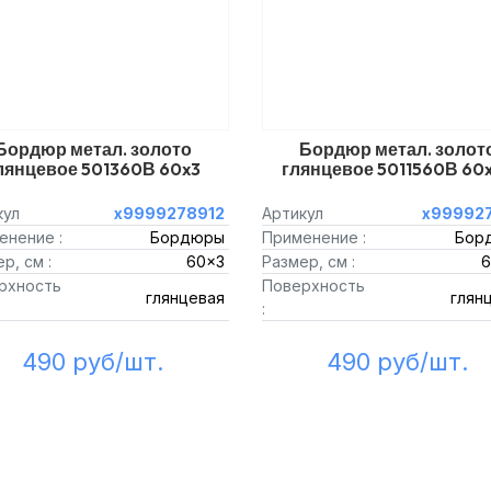
Бордюр метал. золото
Бордюр метал. золот
лянцевое 501360В 60x3
глянцевое 5011560В 60x
кул
х9999278912
Артикул
х999927
енение :
Бордюры
Применение :
Бор
р, см :
60x3
Размер, см :
6
рхность
Поверхность
глянцевая
глян
:
490 руб/шт.
490 руб/шт.