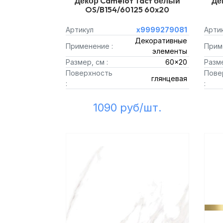
Декор Camelot Tact белый
Де
OS/B154/60125 60x20
Артикул
х9999279081
Арти
Декоративные
Применение :
Прим
элементы
Размер, см :
60x20
Разме
Поверхность
Пове
глянцевая
:
:
1090 руб/шт.