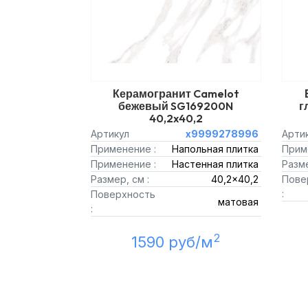
Керамогранит Camelot
бежевый SG169200N
г
40,2x40,2
Артикул
х9999278996
Арти
Применение :
Напольная плитка
Прим
Применение :
Настенная плитка
Разме
Размер, см :
40,2x40,2
Пове
:
Поверхность
матовая
:
2
1590 руб/м