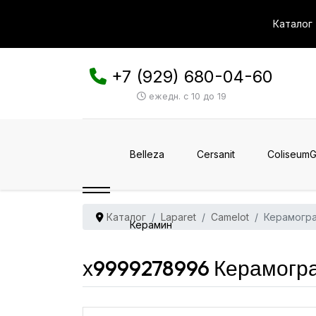
Каталог
+7 (929) 680-04-60
ежедн. с 10 до 19
Belleza
Cersanit
ColiseumG
Каталог
Laparet
Camelot
Керамогра
Керамин
х9999278996 Керамогра