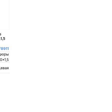
о
1,5
8911
дюры
0x1,5
цевая