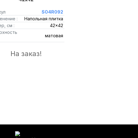
кул
SO4R092
енение :
Напольная плитка
р, см :
42x42
рхность
матовая
На заказ!