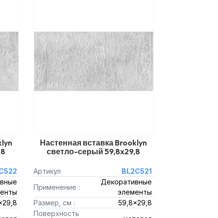
lyn
Настенная вставка Brooklyn
,8
светло-серый 59,8x29,8
С522
Артикул
BL2С521
вные
Декоративные
Применение :
енты
элементы
x29,8
Размер, см :
59,8x29,8
Поверхность