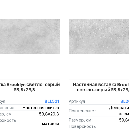
ка Brooklyn светло-серый
Настенная вставка Brook
59,8x29,8
светло-серый 59,8x29
кул
BLL521
Артикул
BL2
енение :
Настенная плитка
Декорати
Применение :
элем
р, см :
59,8x29,8
Размер, см :
59,8
рхность
матовая
Поверхность