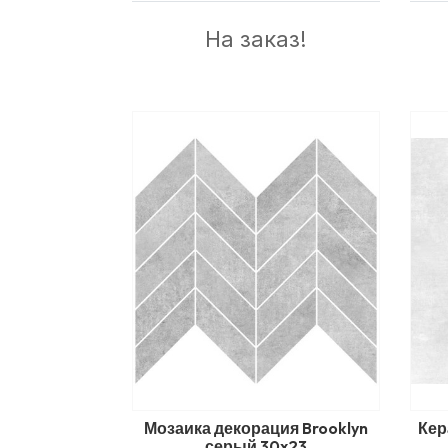
На заказ!
Мозаика декорация Brooklyn
Кер
серый 30x23