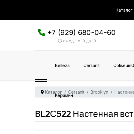
Каталог
+7 (929) 680-04-60
ежедн. с 10 до 19
Belleza
Cersanit
ColiseumG
Каталог
Cersanit
Brooklyn
Настенна
Керамин
BL2С522 Настенная вста