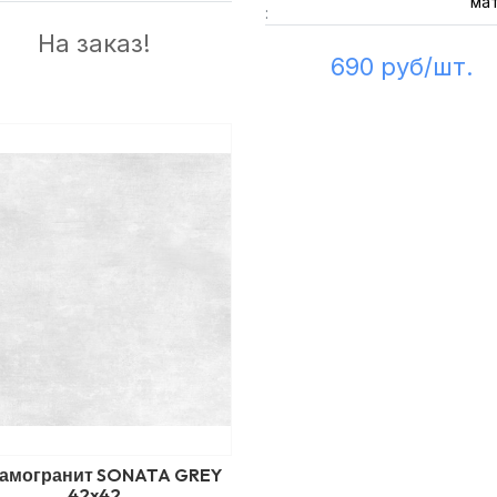
ма
:
На заказ!
690 руб/шт.
амогранит SONATA GREY
42x42