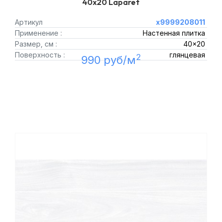
40x20 Laparet
Артикул
х9999208011
Применение :
Настенная плитка
Размер, см :
40x20
Поверхность :
глянцевая
2
990 руб/м