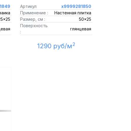
1849
Артикул
х9999281850
заика
Применение :
Настенная плитка
25x25
Размер, см :
50x25
Поверхность
цевая
глянцевая
:
2
1290 руб/м