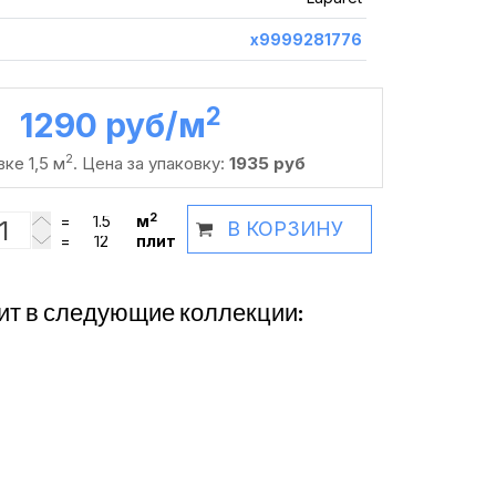
х9999281776
2
1290 руб /м
2
ке 1,5 м
. Цена за упаковку:
1935 руб
2
=
м
В КОРЗИНУ
=
плит
ит в следующие коллекции: