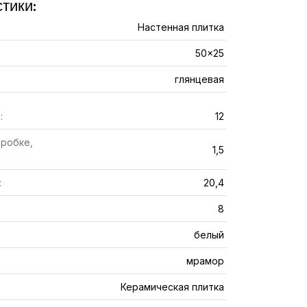
тики:
Настенная плитка
50x25
глянцевая
:
12
оробке,
1,5
:
20,4
8
белый
мрамор
Керамическая плитка