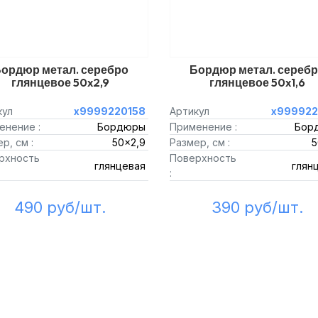
ордюр метал. серебро
Бордюр метал. сереб
глянцевое 50x2,9
глянцевое 50x1,6
кул
х9999220158
Артикул
х999922
енение :
Бордюры
Применение :
Бор
р, см :
50x2,9
Размер, см :
5
рхность
Поверхность
глянцевая
глян
:
490 руб/шт.
390 руб/шт.