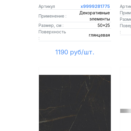
Артикул
х9999281775
Арти
Декоративные
Прим
Применение :
элементы
Разме
Размер, см :
50x25
Пове
Поверхность
:
глянцевая
:
1190 руб/шт.