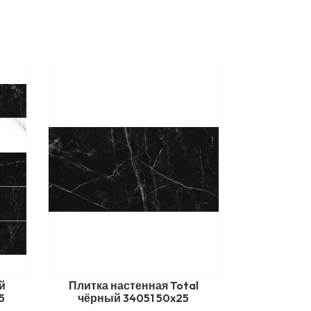
й
Плитка настенная Total
5
чёрный 34051 50x25