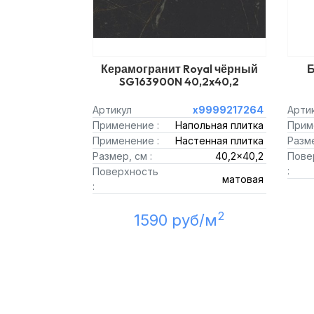
Керамогранит Royal чёрный
Б
SG163900N 40,2x40,2
Артикул
х9999217264
Арти
Применение :
Напольная плитка
Прим
Применение :
Настенная плитка
Разме
Размер, см :
40,2x40,2
Пове
:
Поверхность
матовая
:
2
1590 руб/м