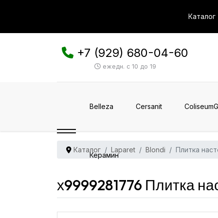
Каталог
+7 (929) 680-04-60
ежедн. с 10 до 19
Belleza
Cersanit
ColiseumG
Каталог
Laparet
Blondi
Плитка наст
Керамин
х9999281776 Плитка на