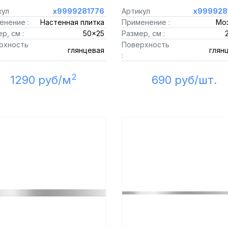
кул
х9999281776
Артикул
х999928
енение :
Настенная плитка
Применение :
Мо
р, см :
50x25
Размер, см :
рхность
Поверхность
глянцевая
глян
:
2
1290 руб/м
690 руб/шт.