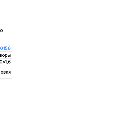
ро
0156
дюры
0x1,6
цевая