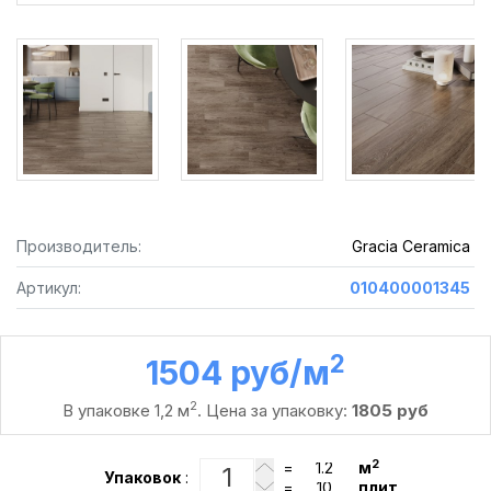
Производитель:
Gracia Ceramica
Артикул:
010400001345
2
1504 руб /м
2
В упаковке 1,2 м
. Цена за упаковку:
1805 руб
2
=
м
Упаковок
:
=
плит