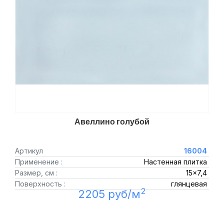
Авеллино голубой
Артикул
16004
Применение :
Настенная плитка
Размер, см :
15x7,4
Поверхность :
глянцевая
2
2205 руб/м