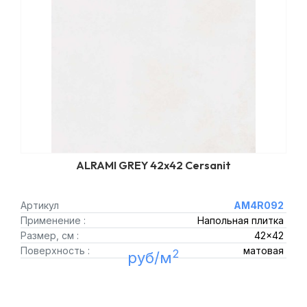
ALRAMI GREY 42x42 Cersanit
Артикул
AM4R092
Применение :
Напольная плитка
Размер, см :
42x42
Поверхность :
матовая
2
руб/м