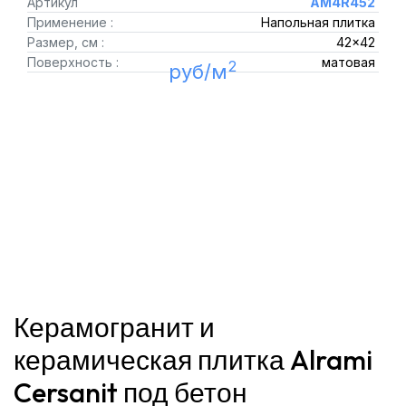
Артикул
AM4R452
Применение :
Напольная плитка
Размер, см :
42x42
Поверхность :
матовая
2
руб/м
Керамогранит и
керамическая плитка Alrami
Cersanit под бетон