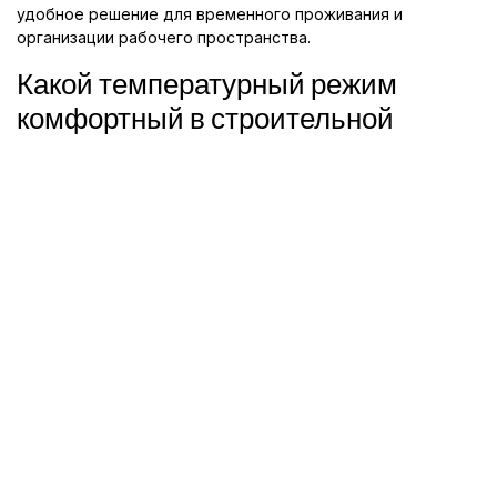
удобное решение для временного проживания и
организации рабочего пространства.
Какой температурный режим
комфортный в строительной
бытовке для проживания рабочих?
Комфортный температурный режим в строительной
бытовке для проживания рабочих обычно составляет от
+18°C до +24°C. Этот диапазон температур обеспечивает
оптимальные условия для комфортного проживания и
работы внутри бытовки. С учетом того, что на
стройплощадке могут быть различные погодные условия,
хорошая изоляция и возможность регулировки
температуры внутри бытовки являются важными
аспектами для создания удобной и продуктивной рабочей
обстановки.