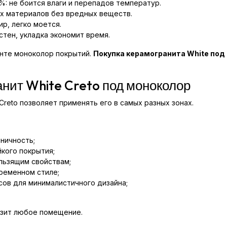
: не боится влаги и перепадов температур.
ых материалов без вредных веществ.
ир, легко моется.
стен, укладка экономит время.
енте моноколор покрытий.
Покупка керамогранита White под
анит White Creto под моноколор
reto позволяет применять его в самых разных зонах.
еничность;
кого покрытия;
льзящим свойствам;
ременном стиле;
сов для минималистичного дизайна;
разит любое помещение.