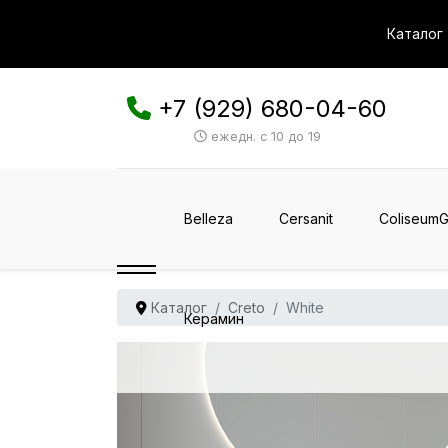
Каталог
+7 (929) 680-04-60
ежедн. с 10 до 19
Belleza
Cersanit
ColiseumG
Каталог
Creto
White
Керамин