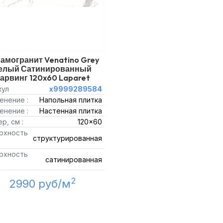
амогранит Venatino Grey
елый Сатинированный
арвинг 120x60 Laparet
кул
х9999289584
енение :
Напольная плитка
енение :
Настенная плитка
р, см :
120x60
рхность
структурированная
рхность
сатинированная
2
2990 руб/м