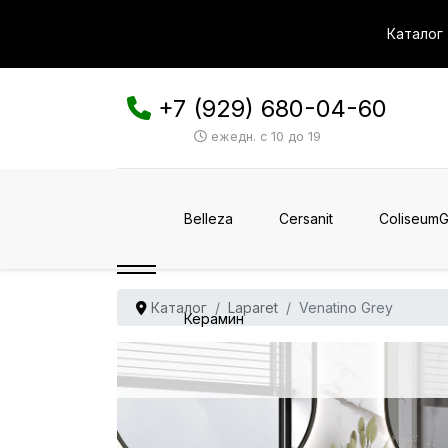
Каталог
+7 (929) 680-04-60
ежедн. с 10 до 19
Belleza
Cersanit
ColiseumG
Каталог
Laparet
Venatino Grey
Керамин