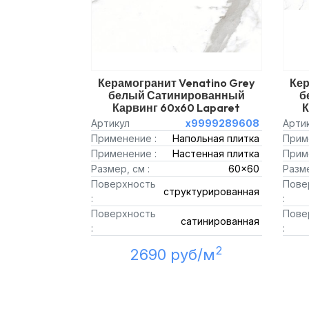
Керамогранит Venatino Grey
Кер
белый Сатинированный
б
Карвинг 60x60 Laparet
К
Артикул
х9999289608
Арти
Применение :
Напольная плитка
Прим
Применение :
Настенная плитка
Прим
Размер, см :
60x60
Разме
Поверхность
Пове
структурированная
:
:
Поверхность
Пове
сатинированная
:
:
2
2690 руб/м