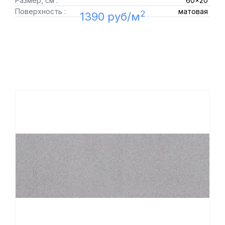
Размер, см :
60x20
Поверхность :
матовая
2
1390 руб/м