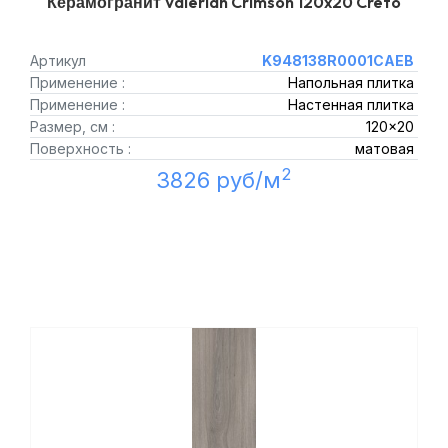
Керамогранит Valerian Crimson 120x20 Creto
Артикул
K948138R0001CAEB
Применение :
Напольная плитка
Применение :
Настенная плитка
Размер, см :
120x20
Поверхность :
матовая
2
3826 руб/м