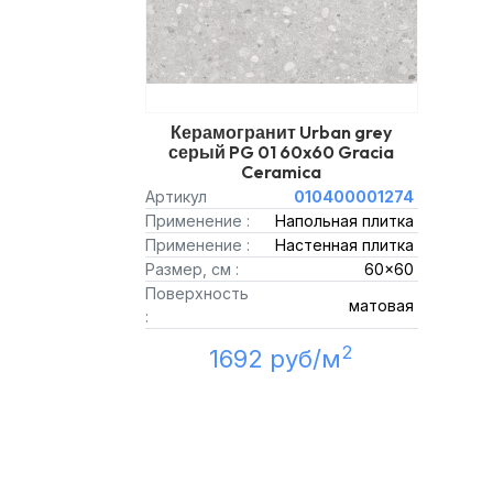
Керамогранит Urban grey
серый PG 01 60x60 Gracia
Ceramica
Артикул
010400001274
Применение :
Напольная плитка
Применение :
Настенная плитка
Размер, см :
60x60
Поверхность
матовая
:
2
1692 руб/м