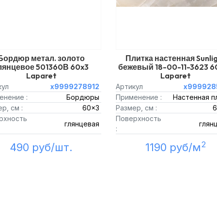
Бордюр метал. золото
Плитка настенная Sunli
лянцевое 501360В 60x3
бежевый 18-00-11-3623 6
Laparet
Laparet
кул
х9999278912
Артикул
х999928
енение :
Бордюры
Применение :
Настенная п
р, см :
60x3
Размер, см :
6
рхность
Поверхность
глянцевая
глян
:
2
490 руб/шт.
1190 руб/м