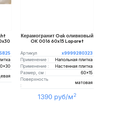
ght
Керамогранит Oak оливковый
0x30
OK 0016 60x15 Laparet
5825
Артикул
х9999280323
литка
Применение :
Напольная плитка
0x30
Применение :
Настенная плитка
Размер, см :
60x15
цевая
Поверхность
матовая
:
2
1390 руб/м