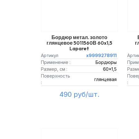
Бордюр метал. золото
глянцевое 5011560В 60x1,5
г
Laparet
Артикул
х9999278911
Арти
Применение :
Бордюры
Прим
Размер, см :
60x1,5
Разме
Поверхность
Пове
глянцевая
:
:
490 руб/шт.