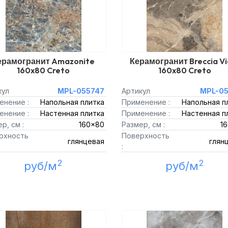
ерамогранит Amazonite
Керамогранит Breccia Vi
160x80 Creto
160x80 Creto
кул
MPL-055747
Артикул
MPL-05
енение :
Напольная плитка
Применение :
Напольная п
енение :
Настенная плитка
Применение :
Настенная п
р, см :
160x80
Размер, см :
1
рхность
Поверхность
глянцевая
глян
:
2
2
руб/м
руб/м