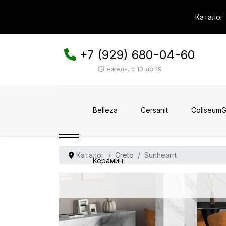
Каталог
+7 (929) 680-04-60
ежедн. с 10 до 19
Belleza
Cersanit
ColiseumG
Каталог
Creto
Sunhearrt
Керамин