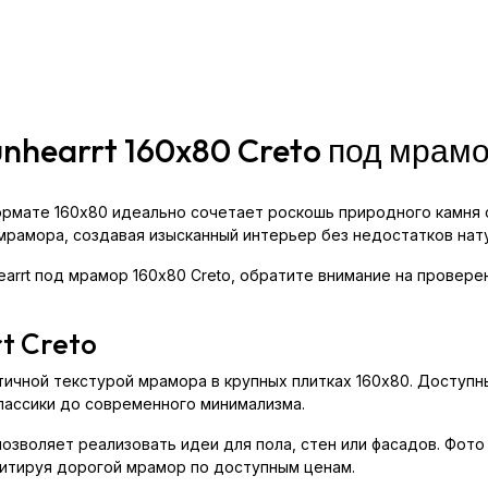
unhearrt 160x80 Creto под мрам
формате 160x80 идеально сочетает роскошь природного камня 
мрамора, создавая изысканный интерьер без недостатков нату
earrt под мрамор 160x80 Creto, обратите внимание на провер
t Creto
стичной текстурой мрамора в крупных плитках 160x80. Доступ
лассики до современного минимализма.
озволяет реализовать идеи для пола, стен или фасадов. Фото
итируя дорогой мрамор по доступным ценам.