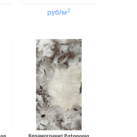
:
2
руб/м
ion
Керамогранит Patagonia