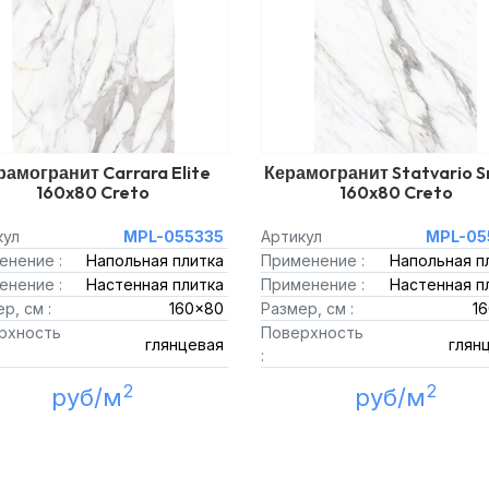
рамогранит Carrara Elite
Керамогранит Statvario 
160x80 Creto
160x80 Creto
кул
MPL-055335
Артикул
MPL-05
енение :
Напольная плитка
Применение :
Напольная п
енение :
Настенная плитка
Применение :
Настенная п
р, см :
160x80
Размер, см :
1
рхность
Поверхность
глянцевая
глян
:
2
2
руб/м
руб/м