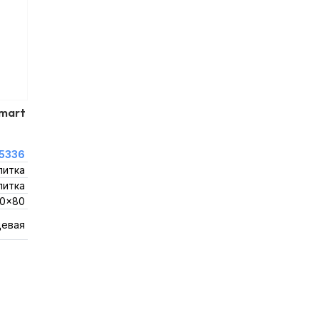
Smart
5336
литка
литка
60x80
цевая