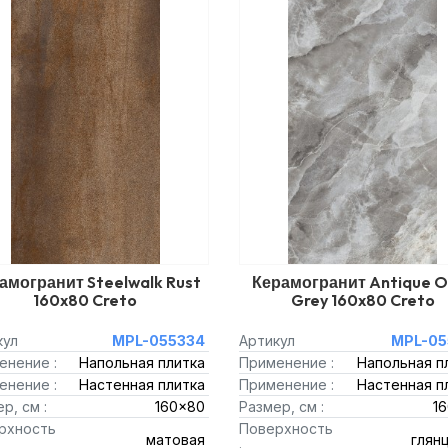
амогранит Steelwalk Rust
Керамогранит Antique O
160x80 Creto
Grey 160x80 Creto
кул
MPL-055334
Артикул
MPL-05
енение :
Напольная плитка
Применение :
Напольная п
енение :
Настенная плитка
Применение :
Настенная п
р, см :
160x80
Размер, см :
1
рхность
Поверхность
матовая
глян