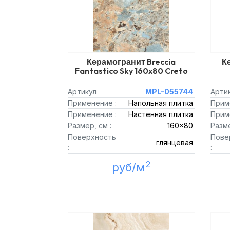
Керамогранит Breccia
К
Fantastico Sky 160x80 Creto
Артикул
MPL-055744
Арти
Применение :
Напольная плитка
Прим
Применение :
Настенная плитка
Прим
Размер, см :
160x80
Разме
Поверхность
Пове
глянцевая
:
:
2
руб/м