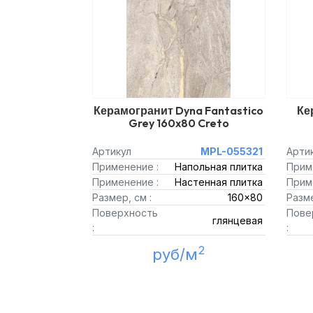
Керамогранит Dyna Fantastico
Ке
Grey 160x80 Creto
Артикул
MPL-055321
Арти
Применение :
Напольная плитка
Прим
Применение :
Настенная плитка
Прим
Размер, см :
160x80
Разме
Поверхность
Пове
глянцевая
:
:
2
руб/м