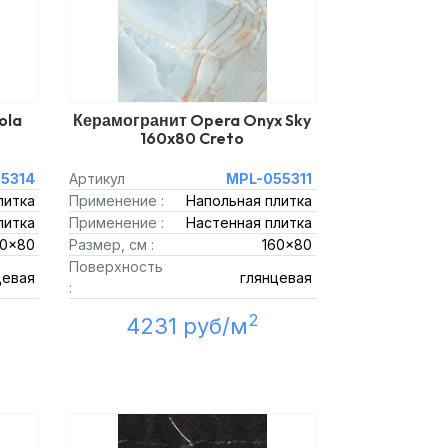
ola
Керамогранит Opera Onyx Sky
160x80 Creto
5314
Артикул
MPL-055311
литка
Применение :
Напольная плитка
литка
Применение :
Настенная плитка
60x80
Размер, см :
160x80
Поверхность
цевая
глянцевая
:
2
4231 руб/м