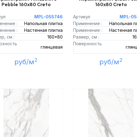
Pebble 160x80 Creto
160x80 Creto
кул
MPL-055746
Артикул
MPL-05
енение :
Напольная плитка
Применение :
Напольная п
енение :
Настенная плитка
Применение :
Настенная п
р, см :
160x80
Размер, см :
1
рхность
Поверхность
глянцевая
глян
:
2
2
руб/м
руб/м