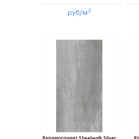
:
:
2
руб/м
Керамогранит Steelwalk Silver
К