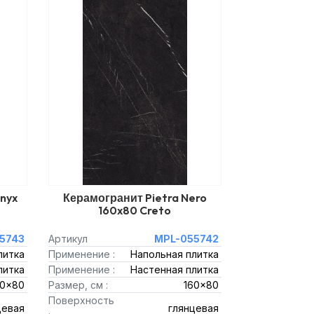
nyx
Керамогранит Pietra Nero
160x80 Creto
5743
Артикул
MPL-055742
литка
Применение :
Напольная плитка
литка
Применение :
Настенная плитка
60x80
Размер, см :
160x80
Поверхность
цевая
глянцевая