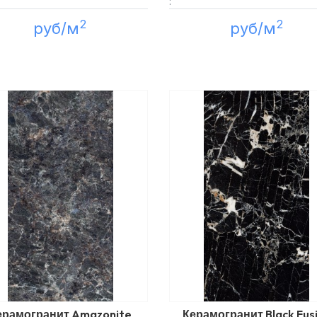
:
2
2
руб/м
руб/м
ерамогранит Amazonite
Керамогранит Black Fus