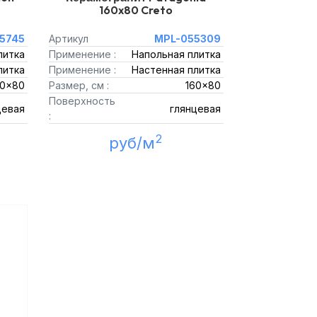
160x80 Creto
5745
Артикул
MPL-055309
литка
Применение :
Напольная плитка
литка
Применение :
Настенная плитка
60x80
Размер, см :
160x80
Поверхность
цевая
глянцевая
:
2
руб/м