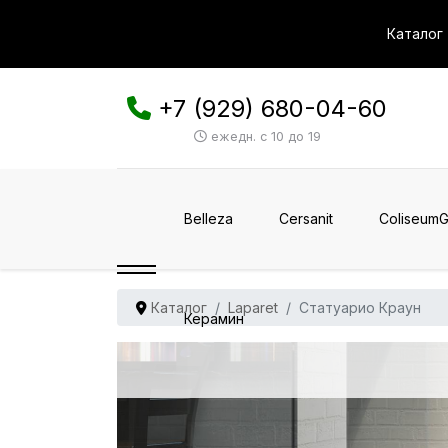
Каталог
+7 (929) 680-04-60
ежедн. с 10 до 19
Belleza
Cersanit
ColiseumG
Каталог
Laparet
Статуарио Краун
Керамин