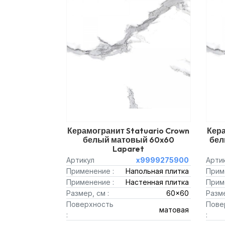
Керамогранит Statuario Crown
Кера
белый матовый 60x60
бел
Laparet
Артикул
х9999275900
Арти
Применение :
Напольная плитка
Прим
Применение :
Настенная плитка
Прим
Размер, см :
60x60
Разме
Поверхность
Пове
матовая
:
: