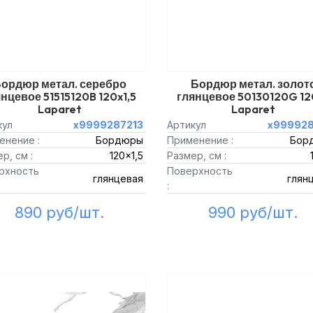
ордюр метал. серебро
Бордюр метал. золот
нцевое 51515120B 120x1,5
глянцевое 50130120G 12
Laparet
Laparet
кул
х9999287213
Артикул
х999928
енение :
Бордюры
Применение :
Бор
р, см :
120x1,5
Размер, см :
рхность
Поверхность
глянцевая
глян
:
890 руб/шт.
990 руб/шт.