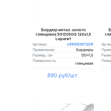
Бордюр метал. золото
Б
глянцевое 5013050G 120x1,5
гля
Laparet
Артикул
х9999287209
Арти
Применение :
Бордюры
Прим
Размер, см :
120x1,5
Разме
Поверхность
Пове
глянцевая
:
:
890 руб/шт.