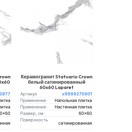
Crown
Керамогранит Statuario Crown
0x60
белый сатинированный
60x60 Laparet
5877
Артикул
х9999275901
литка
Применение :
Напольная плитка
литка
Применение :
Настенная плитка
20x60
Размер, см :
60x60
Поверхность
анная
сатинированная
: