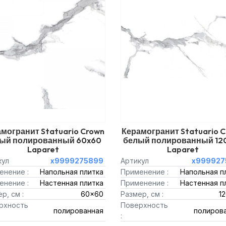
могранит Statuario Crown
Керамогранит Statuario 
ый полированный 60x60
белый полированный 12
Laparet
Laparet
кул
х9999275899
Артикул
х999927
енение :
Напольная плитка
Применение :
Напольная п
енение :
Настенная плитка
Применение :
Настенная п
р, см :
60x60
Размер, см :
1
рхность
Поверхность
полированная
полиров
: