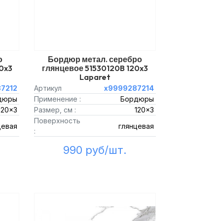
о
Бордюр метал. серебро
0x3
глянцевое 51530120B 120x3
Laparet
7212
Артикул
х9999287214
дюры
Применение :
Бордюры
120x3
Размер, см :
120x3
Поверхность
цевая
глянцевая
:
990 руб/шт.