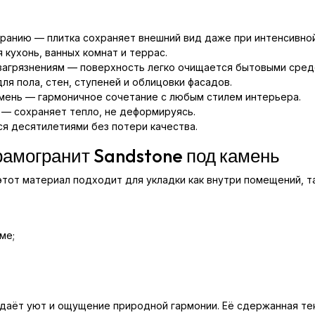
иранию — плитка сохраняет внешний вид даже при интенсивной
 кухонь, ванных комнат и террас.
 загрязнениям — поверхность легко очищается бытовыми сред
ля пола, стен, ступеней и облицовки фасадов.
мень — гармоничное сочетание с любым стилем интерьера.
 — сохраняет тепло, не деформируясь.
я десятилетиями без потери качества.
рамогранит Sandstone под камень
этот материал подходит для укладки как внутри помещений, та
ме;
здаёт уют и ощущение природной гармонии. Её сдержанная те