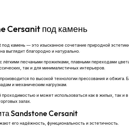
e Cersanit под камень
t под камень — это изысканное сочетание природной эстетики
на выглядит благородно и натурально.
с лёгкими песчаными прожилками, плавными переходами цвета
ссических, так и для минималистичных интерьеров.
t производится по высокой технологии прессования и обжига. 
адам и механическим нагрузкам.
проходимостью и может использоваться как в жилых, так и в
торговых залах.
та Sandstone Cersanit
жают его надёжность, функциональность и эстетичность.