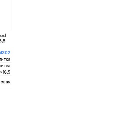
ood
8,5
M302
литка
литка
x18,5
товая