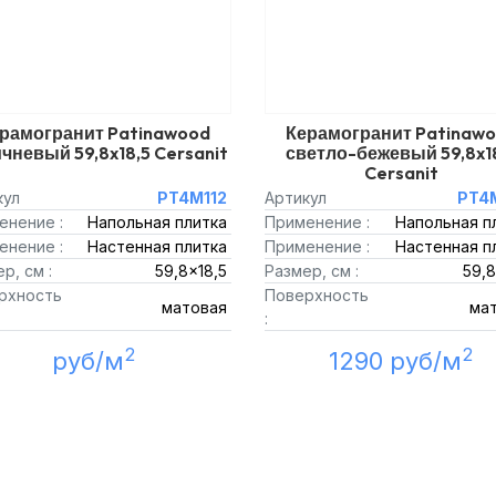
рамогранит Patinawood
Керамогранит Patinaw
чневый 59,8x18,5 Cersanit
светло-бежевый 59,8x1
Cersanit
кул
PT4M112
Артикул
PT4
енение :
Напольная плитка
Применение :
Напольная п
енение :
Настенная плитка
Применение :
Настенная п
р, см :
59,8x18,5
Размер, см :
59,8
рхность
Поверхность
матовая
ма
:
2
2
руб/м
1290 руб/м