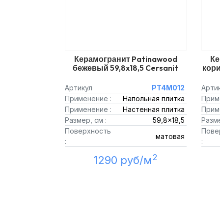
Керамогранит Patinawood
Ке
бежевый 59,8x18,5 Cersanit
кори
Артикул
PT4M012
Арти
Применение :
Напольная плитка
Прим
Применение :
Настенная плитка
Прим
Размер, см :
59,8x18,5
Разме
Поверхность
Пове
матовая
:
:
2
1290 руб/м