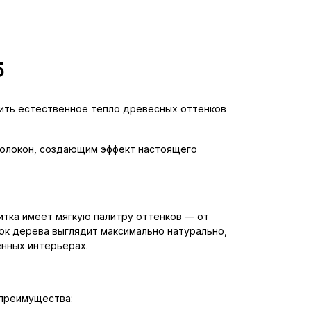
5
инить естественное тепло древесных оттенков
волокон, создающим эффект настоящего
итка имеет мягкую палитру оттенков — от
ок дерева выглядит максимально натурально,
енных интерьерах.
 преимущества: