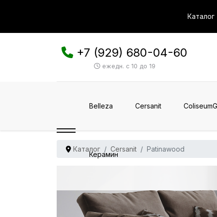
Каталог
+7 (929) 680-04-60
ежедн. с 10 до 19
Belleza
Cersanit
ColiseumG
Каталог
Cersanit
Patinawood
Керамин