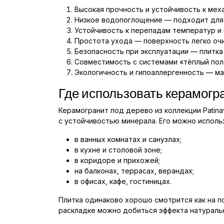
Высокая прочность и устойчивость к меха
Низкое водопоглощение — подходит для 
Устойчивость к перепадам температур и 
Простота ухода — поверхность легко очи
Безопасность при эксплуатации — плитка
Совместимость с системами «тёплый пол
Экологичность и гипоаллергенность — м
Где использовать керамогра
Керамогранит под дерево из коллекции Patin
с устойчивостью минерала. Его можно исполь
в ванных комнатах и санузлах;
в кухне и столовой зоне;
в коридоре и прихожей;
на балконах, террасах, верандах;
в офисах, кафе, гостиницах.
Плитка одинаково хорошо смотрится как на по
раскладке можно добиться эффекта натуральн