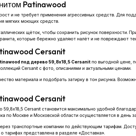
анитом Patinawood
 прост и не требует применения агрессивных средств. Для по
ия мягких моющих средств.
аллических щёток, чтобы сохранить рисунок поверхности. Пр
ранита, которые бережно удаляют налёт и не повреждают тек
tinawood Cersanit
inawood под дерево 59,8x18,5 Cersanit
по выгодной цене, п
ллекций Cersanit с фото, описаниями и актуальными ценами.
ство материала и подобрать затирку в тон рисунка. Возможн
tinawood Cersanit
 59,8x18,5 Cersanit становится максимально удобной благода
ка по Москве и Московской области осуществляется в день за
ерез транспортные компании по действующим тарифам. Доступ
 о тарифах представлена в разделе «Доставка».