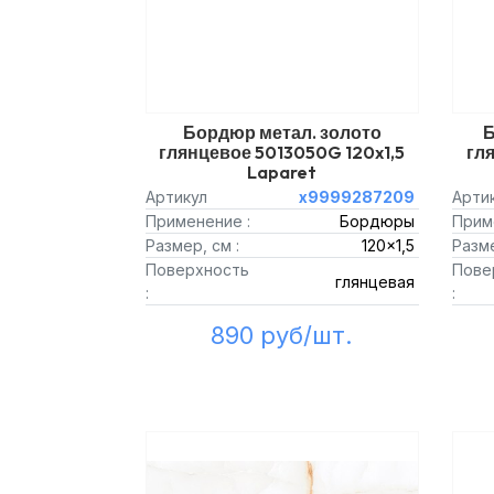
Бордюр метал. золото
Б
глянцевое 5013050G 120x1,5
гля
Laparet
Артикул
х9999287209
Арти
Применение :
Бордюры
Прим
Размер, см :
120x1,5
Разме
Поверхность
Пове
глянцевая
:
:
890 руб/шт.