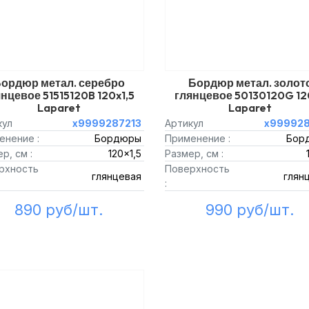
ордюр метал. серебро
Бордюр метал. золот
нцевое 51515120B 120x1,5
глянцевое 50130120G 12
Laparet
Laparet
кул
х9999287213
Артикул
х999928
енение :
Бордюры
Применение :
Бор
р, см :
120x1,5
Размер, см :
рхность
Поверхность
глянцевая
глян
:
890 руб/шт.
990 руб/шт.