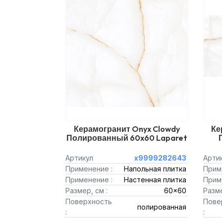
Керамогранит Onyx Clowdy
Ке
Полированный 60x60 Laparet
Артикул
х9999282643
Арти
Применение :
Напольная плитка
Прим
Применение :
Настенная плитка
Прим
Размер, см :
60x60
Разме
Поверхность
Пове
полированная
:
: