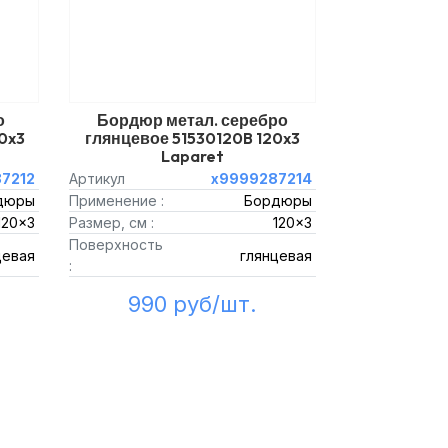
о
Бордюр метал. серебро
0x3
глянцевое 51530120B 120x3
Laparet
7212
Артикул
х9999287214
дюры
Применение :
Бордюры
120x3
Размер, см :
120x3
Поверхность
цевая
глянцевая
:
990 руб/шт.