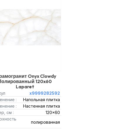
рамогранит Onyx Clowdy
Полированный 120x60
Laparet
кул
х9999282592
енение :
Напольная плитка
енение :
Настенная плитка
р, см :
120x60
рхность
полированная