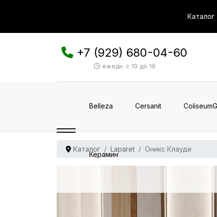
Каталог
+7 (929) 680-04-60
ежедн. с 10 до 19
Belleza
Cersanit
ColiseumG
Каталог
Laparet
Оникс Клауди
Керамин