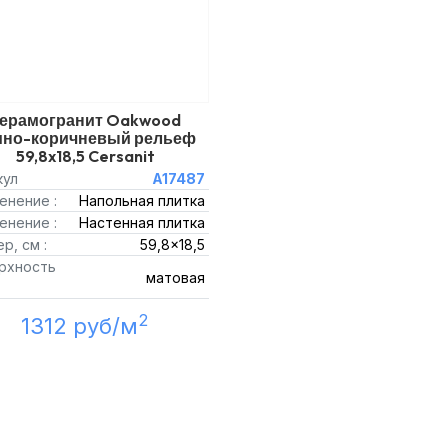
ерамогранит Oakwood
мно-коричневый рельеф
59,8x18,5 Cersanit
кул
A17487
енение :
Напольная плитка
енение :
Настенная плитка
р, см :
59,8x18,5
рхность
матовая
2
1312 руб/м