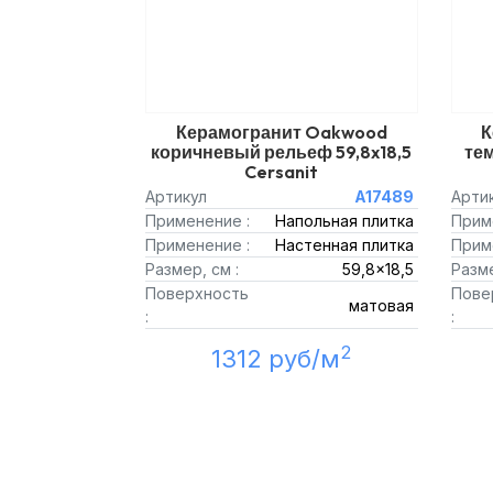
Керамогранит Oakwood
К
коричневый рельеф 59,8x18,5
те
Cersanit
Артикул
A17489
Арти
Применение :
Напольная плитка
Прим
Применение :
Настенная плитка
Прим
Размер, см :
59,8x18,5
Разме
Поверхность
Пове
матовая
:
:
2
1312 руб/м