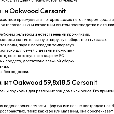
 консультациями специалистов по укладке.
та Oakwood Cersanit
ожеством преимуществ, которые делают его лидером среди а
подтвержденных многолетним опытом производства и отзыва
глубоким рельефом и естественными прожилками.
 выдерживает интенсивную нагрузку в общественных залах.
ится воды, пара и перепадов температур.
зопасно для семей с детьми и пожилыми.
ств, соответствует стандартам ЕС.
ных средств, достаточно влажной уборки.
вида.
и без подрезки.
анит Oakwood 59,8x18,5 Cersanit
н и подходит для различных зон дома или офиса. Его применя
я водонепроницаемости – фартук или пол не пострадают от бр
остранствах, таких как кафе или магазины, она обеспечивает