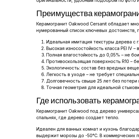
оригинальности, удобным подбором по фото и
Преимущества керамограни
Керамогранит Oakwood Cersanit обладает мн
нумерованный список ключевых достоинств, 
Идеальная имитация текстуры дерева с 
Высокая износостойкость класса PEI IV –
Полная влагостойкость до 0,05% – не бо
Противоскользящая поверхность R10 – бе
Экологичность: состав без вредных веще
Легкость в уходе – не требует специаль
Долговечность свыше 25 лет без потери 
Точная геометрия для идеальной стыковк
Где использовать керамогр
Керамогранит Oakwood под дерево универсале
спальнях, где дерево создает тепло.
Идеален для ванных комнат и кухонь благодар
выдержит морозы до -50°C. В коммерческих пр