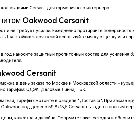
 коллекциями Cersanit для гармоничного интерьера.
анитом Oakwood Cersanit
ост и не требует усилий. Ежедневно протирайте поверхность 
 Для стойких загрязнений используйте мягкую щетку или пар
 в год наносите защитный пропиточный состав для усиления б
зводителя.
akwood Cersanit
зможна в день заказа по Москве и Московской области – курь
их тарифам: СДЭК, Деловые Линии, ПЭК.
 платная, тарифы смотрите в разделе "Доставка". При заказе 
 Oakwood под дерево 59,8x18,5 Cersanit выгодно с полным сер
 цены, качества и дизайна. Оформите заказ сегодня и обнови