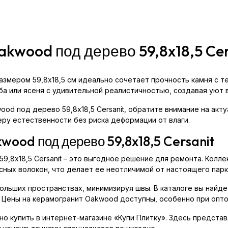
kwood под дерево 59,8x18,5 Cer
азмером 59,8x18,5 см идеально сочетает прочность камня с т
ба или ясеня с удивительной реалистичностью, создавая уют
od под дерево 59,8x18,5 Cersanit, обратите внимание на акту
еру естественности без риска деформации от влаги.
wood под дерево 59,8x18,5 Cersanit
,8x18,5 Cersanit – это выгодное решение для ремонта. Коллек
ных волокон, что делает ее неотличимой от настоящего парк
ебольших пространствах, минимизируя швы. В каталоге вы найд
. Цены на керамогранит Oakwood доступны, особенно при опто
но купить в интернет-магазине «Купи Плитку». Здесь предста