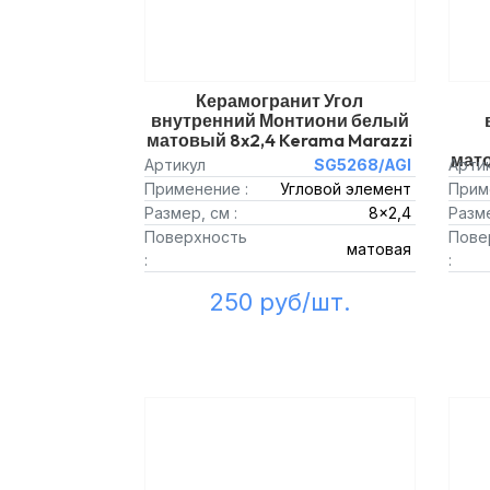
Керамогранит Угол
внутренний Монтиони белый
матовый 8x2,4 Kerama Marazzi
мато
Артикул
SG5268/AGI
Арти
Применение :
Угловой элемент
Прим
Размер, см :
8x2,4
Разме
Поверхность
Пове
матовая
:
:
250 руб/шт.