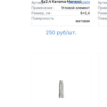
8x2,4 Kerama Marazzi
Артикул
SG5264/AGI
Арти
Применение :
Угловой элемент
Прим
Размер, см :
8x2,4
Разме
Поверхность
Пове
матовая
:
:
250 руб/шт.