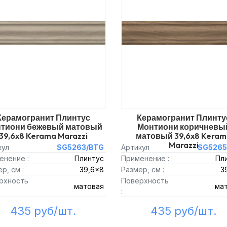
Керамогранит Плинтус
Керамогранит Плинту
тиони бежевый матовый
Монтиони коричневы
39,6x8 Kerama Marazzi
матовый 39,6x8 Kera
Marazzi
кул
SG5263/BTG
Артикул
SG5265
енение :
Плинтус
Применение :
Пл
р, см :
39,6x8
Размер, см :
3
рхность
Поверхность
матовая
ма
:
435 руб/шт.
435 руб/шт.