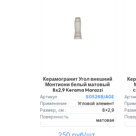
Керамогранит Угол внешний
Кер
Монтиони белый матовый
8x2,9 Kerama Marazzi
с
Артикул
SG5268/AGE
Арти
Применение :
Угловой элемент
Прим
Размер, см :
8x2,9
Разме
Поверхность
Пове
матовая
:
:
250 руб/шт.