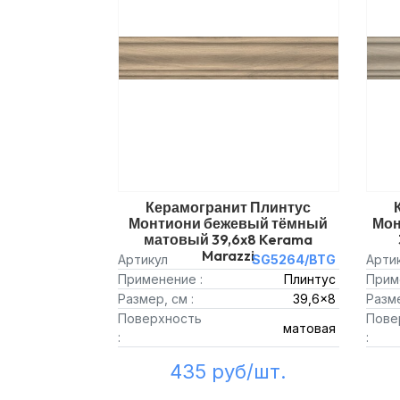
Керамогранит Плинтус
Монтиони бежевый тёмный
Мон
матовый 39,6x8 Kerama
Marazzi
Артикул
SG5264/BTG
Арти
Применение :
Плинтус
Прим
Размер, см :
39,6x8
Разме
Поверхность
Пове
матовая
:
:
435 руб/шт.