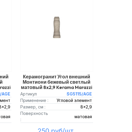
шний
Керамогранит Угол внешний
й
Монтиони бежевый светлый
razzi
матовый 8x2,9 Kerama Marazzi
3/AGE
Артикул
SG5115/AGE
емент
Применение :
Угловой элемент
8x2,9
Размер, см :
8x2,9
Поверхность
товая
матовая
:
250 руб/шт.