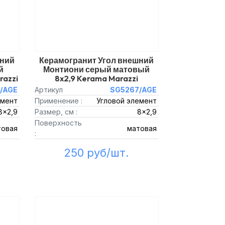
шний
Керамогранит Угол внешний
й
Монтиони серый матовый
razzi
8x2,9 Kerama Marazzi
/AGE
Артикул
SG5267/AGE
емент
Применение :
Угловой элемент
8x2,9
Размер, см :
8x2,9
Поверхность
товая
матовая
:
250 руб/шт.