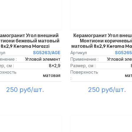
амогранит Угол внешний
Керамогранит Угол вне
тиони бежевый матовый
Монтиони коричневы
8x2,9 Kerama Marazzi
матовый 8x2,9 Kerama Ma
кул
SG5263/AGE
Артикул
SG5265
енение :
Угловой элемент
Применение :
Угловой эл
р, см :
8x2,9
Размер, см :
рхность
Поверхность
матовая
ма
:
250 руб/шт.
250 руб/шт.