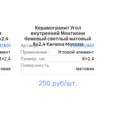
Керамогранит Угол
и
внутренний Монтиони
2,4
бежевый светлый матовый
8x2,4 Kerama Marazzi
3/AGI
Артикул
SG5115/AGI
емент
Применение :
Угловой элемент
8x2,4
Размер, см :
8x2,4
Поверхность
товая
матовая
:
250 руб/шт.