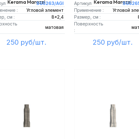
Kerama Marazzi
Kerama Marazzi
кул
SG5263/AGI
Артикул
SG5265
енение :
Угловой элемент
Применение :
Угловой эл
р, см :
8x2,4
Размер, см :
рхность
Поверхность
матовая
ма
:
250 руб/шт.
250 руб/шт.