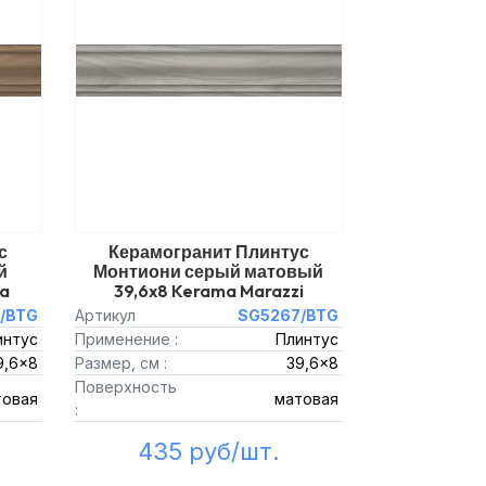
с
Керамогранит Плинтус
й
Монтиони серый матовый
ma
39,6x8 Kerama Marazzi
/BTG
Артикул
SG5267/BTG
интус
Применение :
Плинтус
9,6x8
Размер, см :
39,6x8
Поверхность
товая
матовая
:
435 руб/шт.