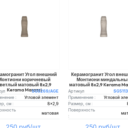
амогранит Угол внешний
Керамогранит Угол вне
Монтиони коричневый
Монтиони миндальны
ветлый матовый 8x2,9
матовый 8x2,9 Kerama Ma
Kerama Marazzi
кул
SG5269/AGE
Артикул
SG511
енение :
Угловой элемент
Применение :
Угловой эл
р, см :
8x2,9
Размер, см :
рхность
Поверхность
матовая
ма
:
250 руб/шт.
250 руб/шт.