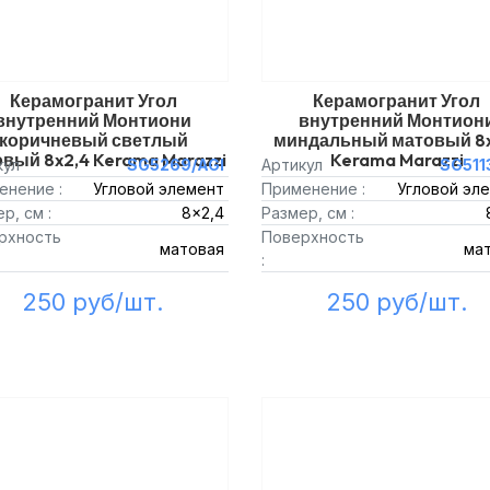
Керамогранит Угол
Керамогранит Угол
внутренний Монтиони
внутренний Монтион
коричневый светлый
миндальный матовый 8x
вый 8x2,4 Kerama Marazzi
Kerama Marazzi
кул
SG5269/AGI
Артикул
SG511
енение :
Угловой элемент
Применение :
Угловой эл
р, см :
8x2,4
Размер, см :
рхность
Поверхность
матовая
ма
:
250 руб/шт.
250 руб/шт.