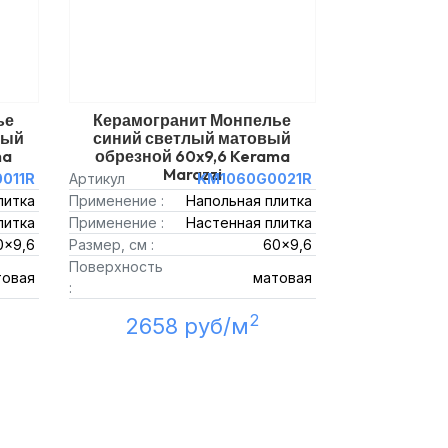
ье
Керамогранит Монпелье
вый
синий светлый матовый
ma
обрезной 60x9,6 Kerama
Marazzi
011R
Артикул
KM1060G0021R
литка
Применение :
Напольная плитка
литка
Применение :
Настенная плитка
0x9,6
Размер, см :
60x9,6
Поверхность
товая
матовая
:
2
2658 руб/м