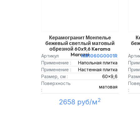
Керамогранит Монпелье
К
бежевый светлый матовый
беж
обрезной 60x9,6 Kerama
Marazzi
Артикул
KM1060G0001R
Арти
Применение :
Напольная плитка
Прим
Применение :
Настенная плитка
Прим
Размер, см :
60x9,6
Разме
Поверхность
Пове
матовая
:
:
2
2658 руб/м