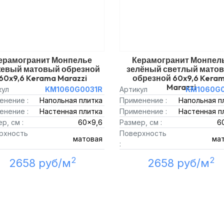
ерамогранит Монпелье
Керамогранит Монпел
евый матовый обрезной
зелёный светлый мато
60x9,6 Kerama Marazzi
обрезной 60x9,6 Kera
Marazzi
кул
KM1060G0031R
Артикул
KM1060G0
енение :
Напольная плитка
Применение :
Напольная п
енение :
Настенная плитка
Применение :
Настенная п
р, см :
60x9,6
Размер, см :
6
рхность
Поверхность
матовая
ма
:
2
2
2658 руб/м
2658 руб/м