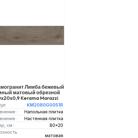
амогранит Лимба бежевый
мный матовый обрезной
x20x0,9 Kerama Marazzi
кул
KM2080G0051R
енение :
Напольная плитка
енение :
Настенная плитка
р, см :
80x20
рхность
матовая