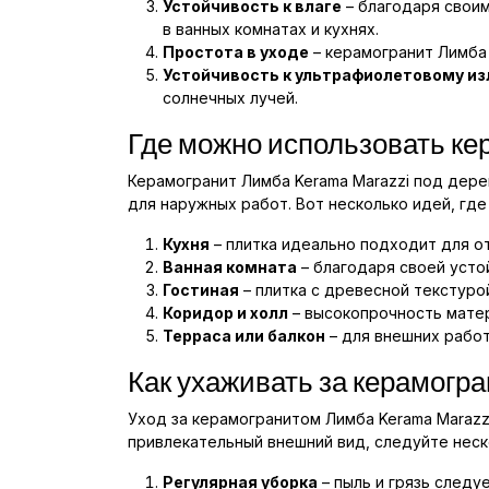
Устойчивость к влаге
– благодаря своим
в ванных комнатах и кухнях.
Простота в уходе
– керамогранит Лимба 
Устойчивость к ультрафиолетовому и
солнечных лучей.
Где можно использовать ке
Керамогранит Лимба Kerama Marazzi под дере
для наружных работ. Вот несколько идей, где
Кухня
– плитка идеально подходит для от
Ванная комната
– благодаря своей усто
Гостиная
– плитка с древесной текстуро
Коридор и холл
– высокопрочность матер
Терраса или балкон
– для внешних рабо
Как ухаживать за керамогр
Уход за керамогранитом Лимба Kerama Marazz
привлекательный внешний вид, следуйте нес
Регулярная уборка
– пыль и грязь следу