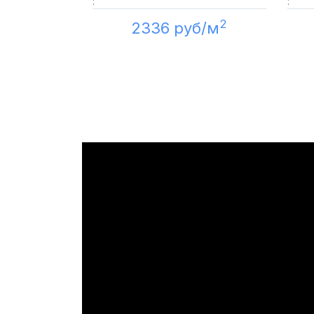
:
:
2
2336 руб/м