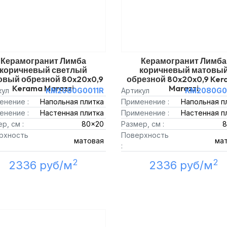
Керамогранит Лимба
Керамогранит Лимба
коричневый светлый
коричневый матовы
овый обрезной 80x20x0,9
обрезной 80x20x0,9 Ke
Kerama Marazzi
Marazzi
кул
KM2080G0011R
Артикул
KM2080G0
енение :
Напольная плитка
Применение :
Напольная п
енение :
Настенная плитка
Применение :
Настенная п
р, см :
80x20
Размер, см :
8
рхность
Поверхность
матовая
ма
:
2
2
2336 руб/м
2336 руб/м