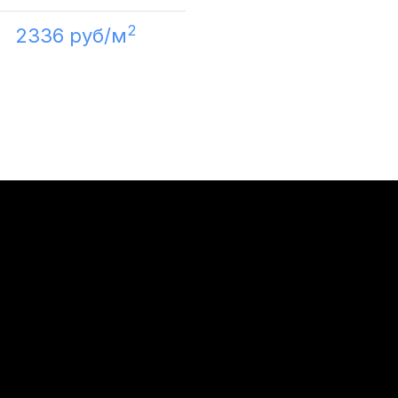
2
2336 руб/м