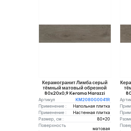
Керамогранит Лимба серый
Кер
тёмный матовый обрезной
тё
80x20x0,9 Kerama Marazzi
80
Артикул
KM2080G0041R
Арти
Применение :
Напольная плитка
Прим
Применение :
Настенная плитка
Прим
Размер, см :
80x20
Разме
Поверхность
Пове
матовая