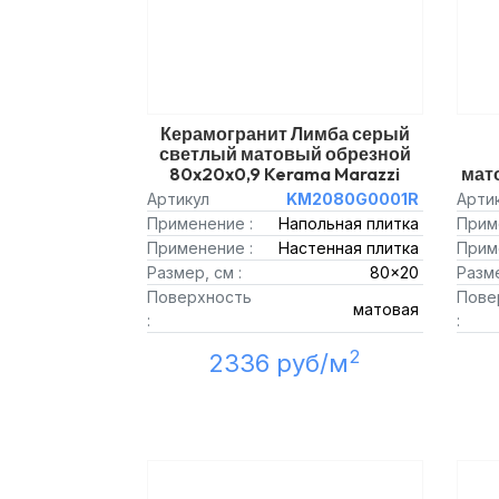
Керамогранит Лимба серый
светлый матовый обрезной
80x20x0,9 Kerama Marazzi
мат
Артикул
KM2080G0001R
Арти
Применение :
Напольная плитка
Прим
Применение :
Настенная плитка
Прим
Размер, см :
80x20
Разме
Поверхность
Пове
матовая
:
:
2
2336 руб/м