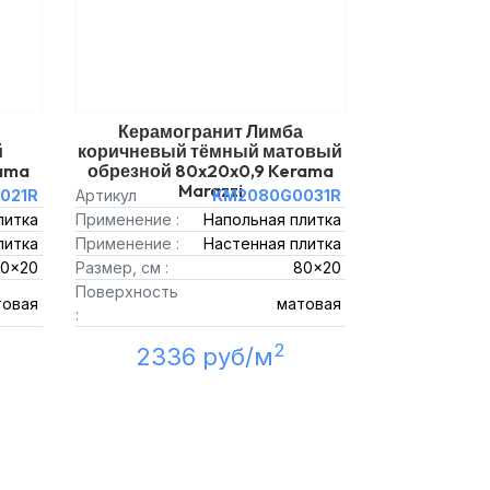
Керамогранит Лимба
й
коричневый тёмный матовый
rama
обрезной 80x20x0,9 Kerama
Marazzi
021R
Артикул
KM2080G0031R
литка
Применение :
Напольная плитка
литка
Применение :
Настенная плитка
0x20
Размер, см :
80x20
Поверхность
товая
матовая
:
2
2336 руб/м