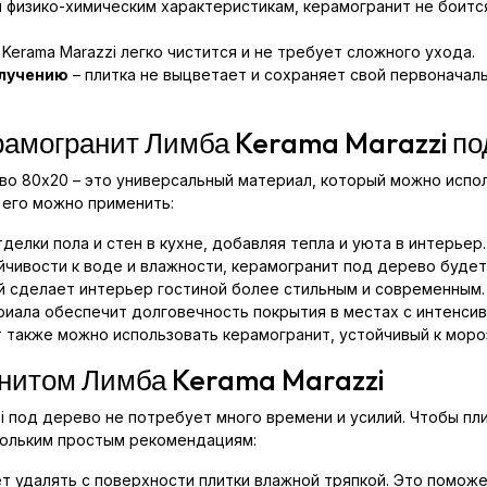
 физико-химическим характеристикам, керамогранит не боитс
Kerama Marazzi легко чистится и не требует сложного ухода.
злучению
– плитка не выцветает и сохраняет свой первоначал
рамогранит Лимба Kerama Marazzi по
во 80x20 – это универсальный материал, который можно исполь
 его можно применить:
делки пола и стен в кухне, добавляя тепла и уюта в интерьер.
йчивости к воде и влажности, керамогранит под дерево буде
й сделает интерьер гостиной более стильным и современным.
иала обеспечит долговечность покрытия в местах с интенси
т также можно использовать керамогранит, устойчивый к мор
анитом Лимба Kerama Marazzi
i под дерево не потребует много времени и усилий. Чтобы пли
кольким простым рекомендациям:
ет удалять с поверхности плитки влажной тряпкой. Это помож