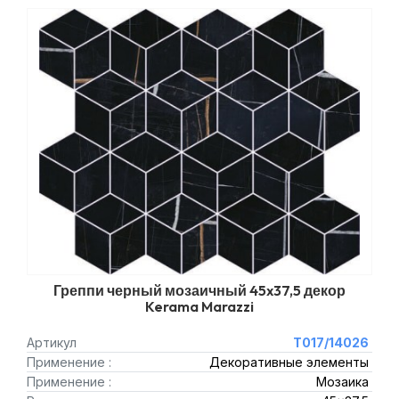
Греппи черный мозаичный 45x37,5 декор
Kerama Marazzi
Артикул
T017/14026
Применение :
Декоративные элементы
Применение :
Мозаика