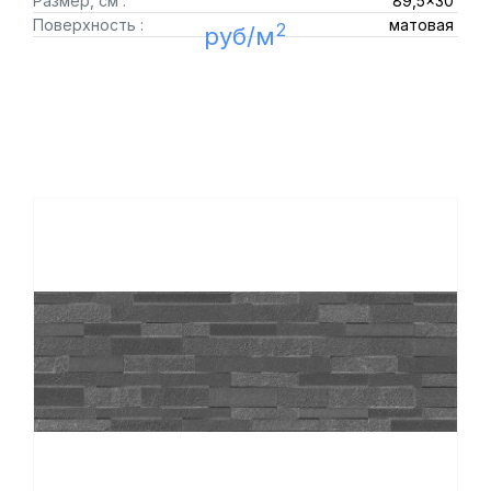
Размер, см :
89,5x30
Поверхность :
матовая
2
руб/м