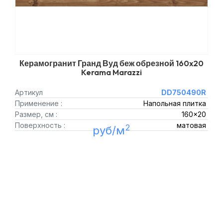
Керамогранит Гранд Вуд беж обрезной 160x20
Kerama Marazzi
Артикул
DD750490R
Применение :
Напольная плитка
Размер, см :
160x20
Поверхность :
матовая
2
руб/м