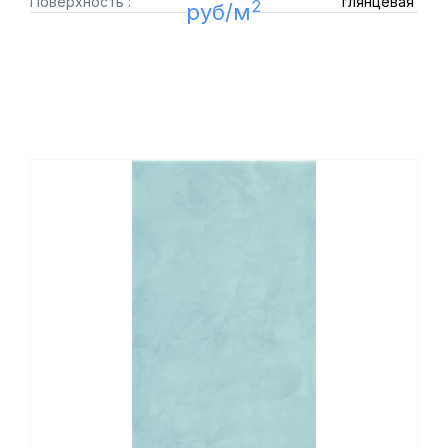
Поверхность :
глянцевая
2
руб/м