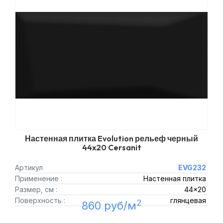
Настенная плитка Evolution рельеф черный
44x20 Cersanit
Артикул
EVG232
Применение :
Настенная плитка
Размер, см :
44x20
Поверхность :
глянцевая
2
860 руб/м