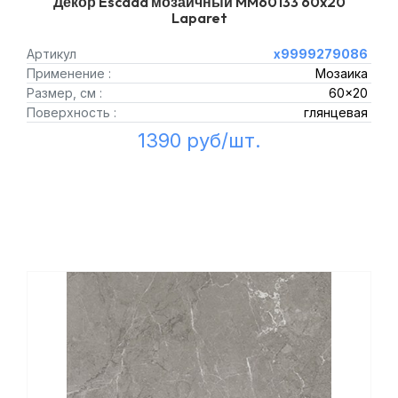
Декор Escada мозаичный MM60133 60x20
Laparet
Артикул
х9999279086
Применение :
Мозаика
Размер, см :
60x20
Поверхность :
глянцевая
1390 руб/шт.