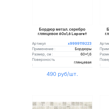
Бордюр метал. серебро
Б
глянцевое 60x1,6 Laparet
гл
Артикул
х9999119223
Арти
Применение :
Бордюры
Прим
Размер, см :
60x1,6
Разме
Поверхность
Пове
глянцевая
:
:
490 руб/шт.