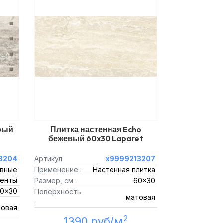
ерый
Плитка настенная Echo
бежевый 60x30 Laparet
3204
Артикул
х9999213207
вные
Применение :
Настенная плитка
енты
Размер, см :
60x30
0x30
Поверхность
матовая
:
товая
2
1390 руб/м