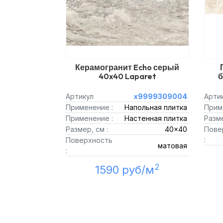
Керамогранит Echo серый
40x40 Laparet
б
Артикул
х9999309004
Арти
Применение :
Напольная плитка
Прим
Применение :
Настенная плитка
Разме
Размер, см :
40x40
Пове
:
Поверхность
матовая
:
2
1590 руб/м