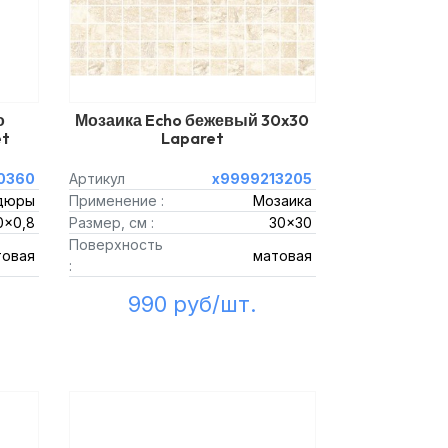
о
Мозаика Echo бежевый 30x30
et
Laparet
0360
Артикул
х9999213205
дюры
Применение :
Мозаика
0x0,8
Размер, см :
30x30
Поверхность
товая
матовая
:
990 руб/шт.