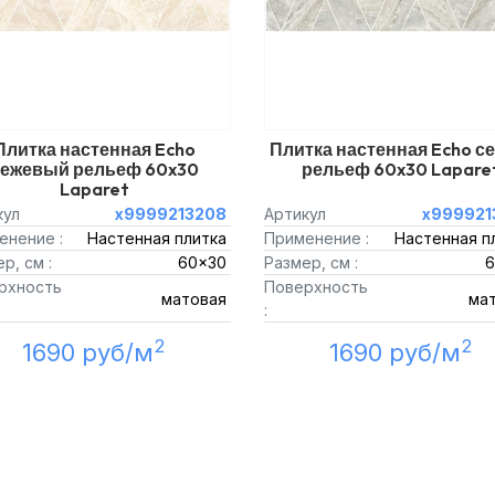
Плитка настенная Echo
Плитка настенная Echo с
ежевый рельеф 60x30
рельеф 60x30 Lapare
Laparet
кул
х9999213208
Артикул
х999921
енение :
Настенная плитка
Применение :
Настенная п
р, см :
60x30
Размер, см :
6
рхность
Поверхность
матовая
ма
:
2
2
1690 руб/м
1690 руб/м