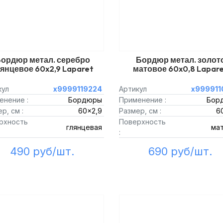
ордюр метал. серебро
Бордюр метал. золот
янцевое 60x2,9 Laparet
матовое 60x0,8 Lapar
кул
х9999119224
Артикул
х999911
енение :
Бордюры
Применение :
Бор
р, см :
60x2,9
Размер, см :
6
рхность
Поверхность
глянцевая
ма
:
490 руб/шт.
690 руб/шт.