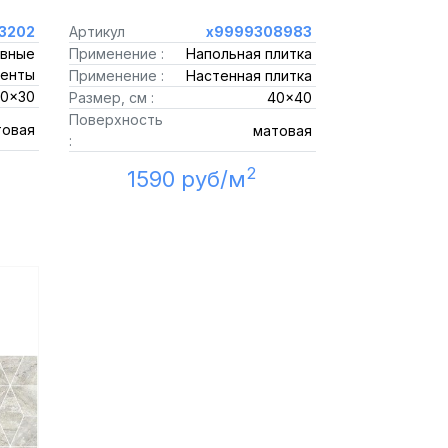
3202
Артикул
х9999308983
вные
Применение :
Напольная плитка
енты
Применение :
Настенная плитка
0x30
Размер, см :
40x40
Поверхность
товая
матовая
:
2
1590 руб/м