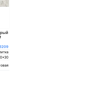
ерый
t
3209
литка
0x30
товая