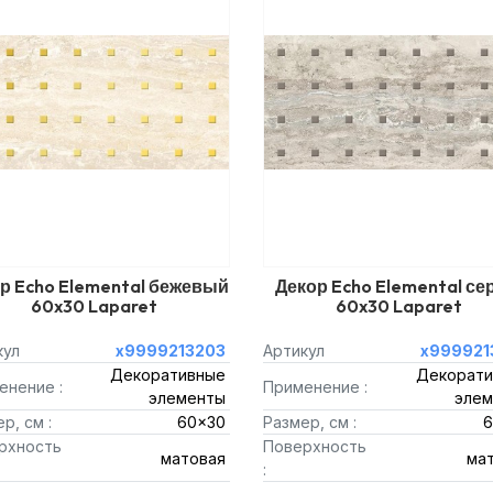
р Echo Elemental бежевый
Декор Echo Elemental с
60x30 Laparet
60x30 Laparet
кул
х9999213203
Артикул
х999921
Декоративные
Декорати
енение :
Применение :
элементы
элем
р, см :
60x30
Размер, см :
6
рхность
Поверхность
матовая
ма
: