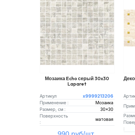
Мозаика Echo серый 30x30
Деко
Laparet
Артикул
х9999213206
Арти
Применение :
Мозаика
Прим
Размер, см :
30x30
Разме
Поверхность
матовая
:
Пове
:
990 руб/шт.