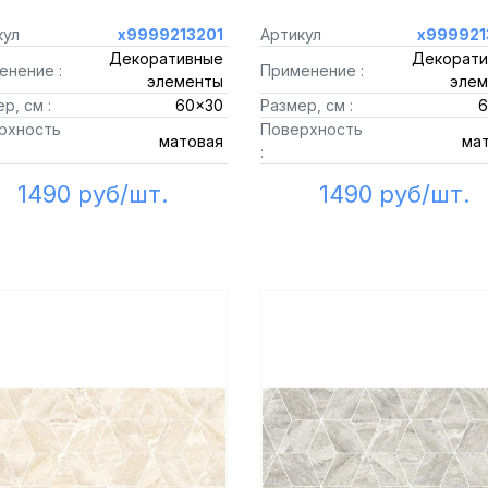
кул
х9999213201
Артикул
х999921
Декоративные
Декорати
енение :
Применение :
элементы
элем
р, см :
60x30
Размер, см :
6
рхность
Поверхность
матовая
ма
:
1490 руб/шт.
1490 руб/шт.