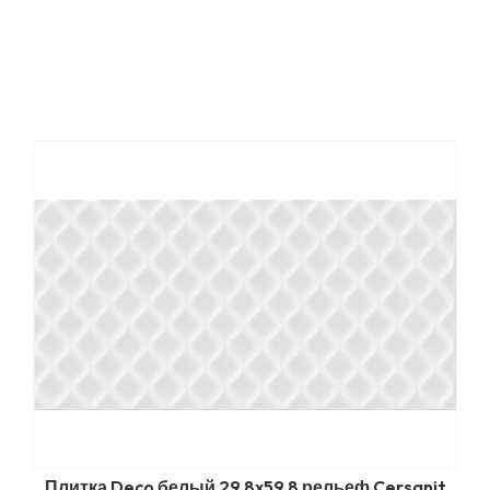
Плитка Deco белый 29,8x59,8 рельеф Cersanit