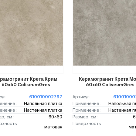
рамогранит Крета Крим
Керамогранит Крета Мо
60x60 ColiseumGres
60x60 ColiseumGres
кул
610010002797
Артикул
61001000
енение :
Напольная плитка
Применение :
Напольная п
енение :
Настенная плитка
Применение :
Настенная п
р, см :
60x60
Размер, см :
6
рхность
Поверхность
матовая
ма
: