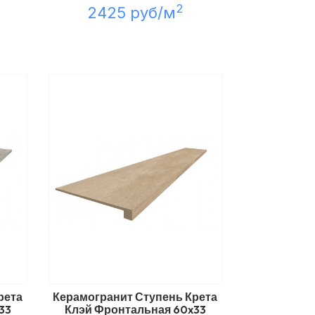
2
2425 руб/м
рета
Керамогранит Ступень Крета
33
Клэй Фронтальная 60x33