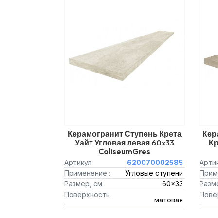
Керамогранит Ступень Крета
Кер
Уайт Угловая левая 60x33
Кр
ColiseumGres
Артикул
620070002585
Арти
Применение :
Угловые ступени
Прим
Размер, см :
60x33
Разме
Поверхность
Пове
матовая
:
: