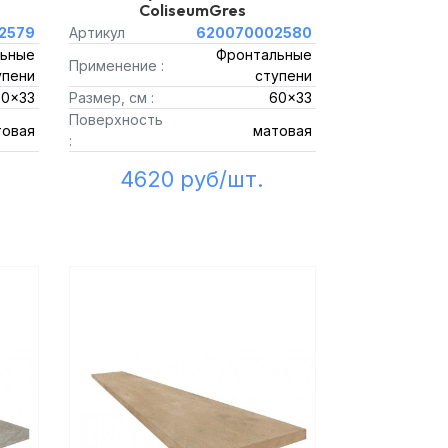
ColiseumGres
2579
Артикул
620070002580
ьные
Фронтальные
Применение :
упени
ступени
60x33
Размер, см :
60x33
Поверхность
товая
матовая
:
4620 руб/шт.