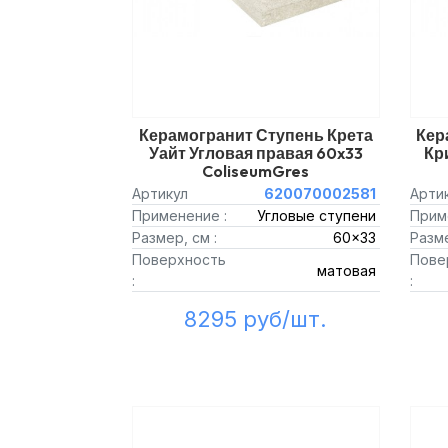
Керамогранит Ступень Крета
Кер
Уайт Угловая правая 60x33
Кр
ColiseumGres
Артикул
620070002581
Арти
Применение :
Угловые ступени
Прим
Размер, см :
60x33
Разме
Поверхность
Пове
матовая
:
:
8295 руб/шт.