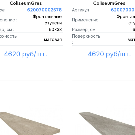
ColiseumGres
ColiseumGres
кул
620070002578
Артикул
62007000
Фронтальные
Фронтал
енение :
Применение :
ступени
ст
р, см :
60x33
Размер, см :
рхность
Поверхность
матовая
ма
:
4620 руб/шт.
4620 руб/шт.