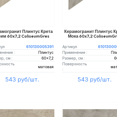
амогранит Плинтус Крета
Керамогранит Плинтус К
им 60x7,2 ColiseumGres
Мока 60x7,2 ColiseumG
кул
610130005391
Артикул
61013000
енение :
Плинтус
Применение :
Пл
р, см :
60x7,2
Размер, см :
6
рхность
Поверхность
матовая
ма
:
543 руб/шт.
543 руб/шт.