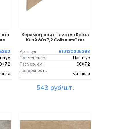
рета
Керамогранит Плинтус Крета
res
Клэй 60x7,2 ColiseumGres
5392
Артикул
610130005393
интус
Применение :
Плинтус
0x7,2
Размер, см :
60x7,2
Поверхность
товая
матовая
:
543 руб/шт.