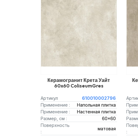
Керамогранит Крета Уайт
Ке
60x60 ColiseumGres
Артикул
610010002796
Арти
Применение :
Напольная плитка
Прим
Применение :
Настенная плитка
Прим
Размер, см :
60x60
Разме
Поверхность
Пове
матовая
:
: