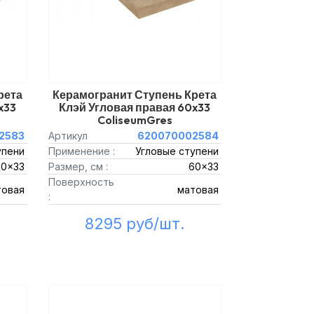
рета
Керамогранит Ступень Крета
x33
Клэй Угловая правая 60x33
ColiseumGres
2583
Артикул
620070002584
упени
Применение :
Угловые ступени
60x33
Размер, см :
60x33
Поверхность
товая
матовая
:
8295 руб/шт.