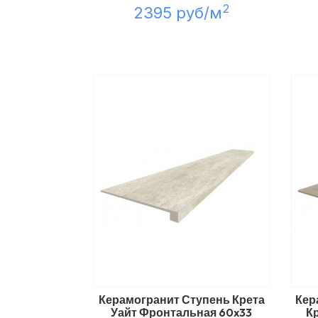
2
2395 руб/м
Керамогранит Ступень Крета
Кер
Уайт Фронтальная 60x33
К