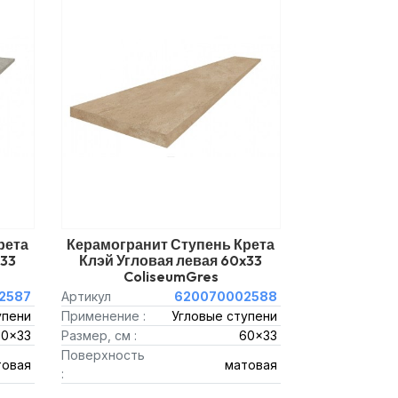
рета
Керамогранит Ступень Крета
x33
Клэй Угловая левая 60x33
ColiseumGres
2587
Артикул
620070002588
упени
Применение :
Угловые ступени
60x33
Размер, см :
60x33
Поверхность
товая
матовая
: