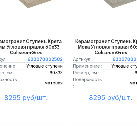
амогранит Ступень Крета
Керамогранит Ступень К
им Угловая правая 60x33
Мока Угловая правая 60
ColiseumGres
ColiseumGres
кул
620070002582
Артикул
62007000
енение :
Угловые ступени
Применение :
Угловые ст
р, см :
60x33
Размер, см :
рхность
Поверхность
матовая
ма
:
8295 руб/шт.
8295 руб/шт.