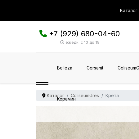
Каталог
+7 (929) 680-04-60
ежедн. с 10 до 19
Belleza
Cersanit
ColiseumG
Каталог
ColiseumGres
Крета
Керамин