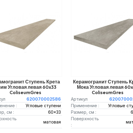
амогранит Ступень Крета
Керамогранит Ступень К
им Угловая левая 60x33
Мока Угловая левая 60
ColiseumGres
ColiseumGres
кул
620070002586
Артикул
62007000
енение :
Угловые ступени
Применение :
Угловые ст
р, см :
60x33
Размер, см :
рхность
Поверхность
матовая
ма
: