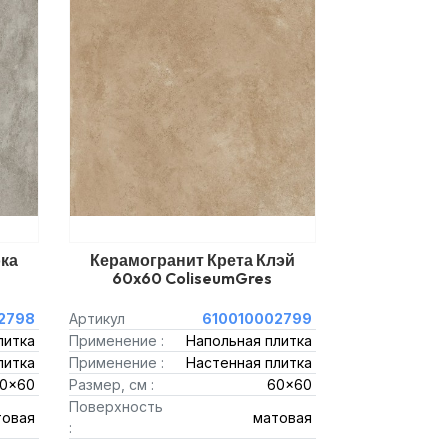
ка
Керамогранит Крета Клэй
60x60 ColiseumGres
2798
Артикул
610010002799
литка
Применение :
Напольная плитка
литка
Применение :
Настенная плитка
0x60
Размер, см :
60x60
Поверхность
товая
матовая
: