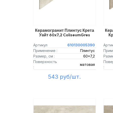
Керамогранит Плинтус Крета
Кер
Уайт 60x7,2 ColiseumGres
Кр
Артикул
610130005390
Арти
Применение :
Плинтус
Прим
Размер, см :
60x7,2
Разме
Поверхность
Пове
матовая
:
:
543 руб/шт.