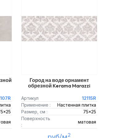
езной
Город на воде орнамент
обрезной Kerama Marazzi
2107R
Артикул
12115R
литка
Применение :
Настенная плитка
75x25
Размер, см :
75x25
Поверхность
товая
матовая
:
2
руб/м