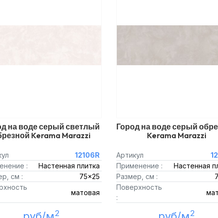
од на воде серый светлый
Город на воде серый обр
брезной Kerama Marazzi
Kerama Marazzi
кул
12106R
Артикул
1
енение :
Настенная плитка
Применение :
Настенная п
р, см :
75x25
Размер, см :
рхность
Поверхность
матовая
ма
:
2
2
руб/м
руб/м