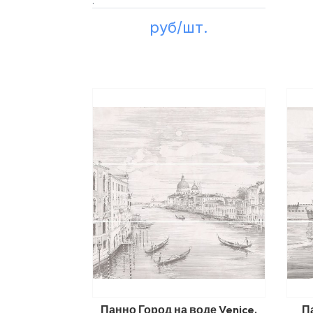
:
руб/шт.
Панно Город на воде Venice,
П