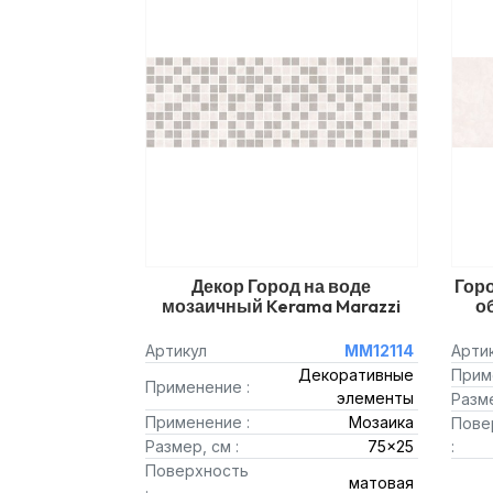
Декор Город на воде
Гор
мозаичный Kerama Marazzi
о
Артикул
MM12114
Арти
Декоративные
Прим
Применение :
элементы
Разме
Применение :
Мозаика
Пове
Размер, см :
75x25
:
Поверхность
матовая