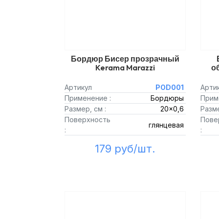
Бордюр Бисер прозрачный
Kerama Marazzi
о
Артикул
POD001
Арти
Применение :
Бордюры
Прим
Размер, см :
20x0,6
Разме
Поверхность
Пове
глянцевая
:
:
179 руб/шт.