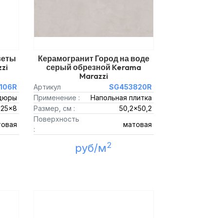
веты
Керамогранит Город на воде
zi
серый обрезной Kerama
Marazzi
106R
Артикул
SG453820R
дюры
Применение :
Напольная плитка
25x8
Размер, см :
50,2x50,2
Поверхность
товая
матовая
:
2
руб/м