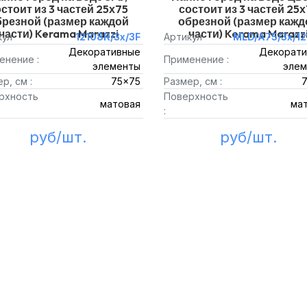
стоит из 3 частей 25х75
состоит из 3 частей 25
брезной (размер каждой
обрезной (размер кажд
части) Kerama Marazzi
части) Kerama Marazz
кул
12108R/3x/3F
Артикул
MLD/A75/3x/1
Декоративные
Декорати
енение :
Применение :
элементы
элем
р, см :
75x75
Размер, см :
рхность
Поверхность
матовая
ма
:
руб/шт.
руб/шт.