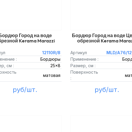
Бордюр Город на воде
Бордюр Город на воде Ц
брезной Kerama Marazzi
обрезной Kerama Maraz
кул
12110R/8
Артикул
MLD/A76/12
енение :
Бордюры
Применение :
Бор
р, см :
25x8
Размер, см :
рхность
Поверхность
матовая
ма
:
руб/шт.
руб/шт.