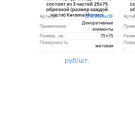
состоит из 3 частей 25х75
со
обрезной (размер каждой
о
части) Kerama Marazzi
Артикул
12109R/3x/3F
Арти
Декоративные
Применение :
Прим
элементы
Размер, см :
75x75
Разме
Поверхность
Пове
матовая
:
:
руб/шт.