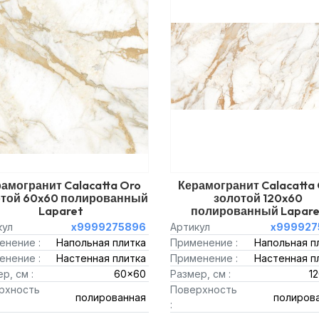
амогранит Calacatta Oro
Керамогранит Calacatta
отой 60x60 полированный
золотой 120x60
Laparet
полированный Lapare
кул
х9999275896
Артикул
х999927
енение :
Напольная плитка
Применение :
Напольная п
енение :
Настенная плитка
Применение :
Настенная п
р, см :
60x60
Размер, см :
1
рхность
Поверхность
полированная
полиров
: