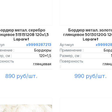
ордюр метал. серебро
Бордюр метал. золот
нцевое 51515120B 120x1,5
глянцевое 50130120G 12
Laparet
Laparet
кул
х9999287213
Артикул
х999928
енение :
Бордюры
Применение :
Бор
р, см :
120x1,5
Размер, см :
рхность
Поверхность
глянцевая
глян
:
890 руб/шт.
990 руб/шт.