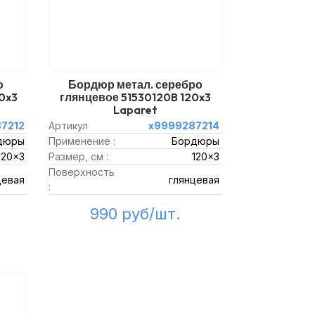
о
Бордюр метал. серебро
0x3
глянцевое 51530120B 120x3
Laparet
7212
Артикул
х9999287214
дюры
Применение :
Бордюры
120x3
Размер, см :
120x3
Поверхность
цевая
глянцевая
:
990 руб/шт.