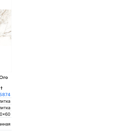
 Oro
t
5874
литка
литка
20x60
анная