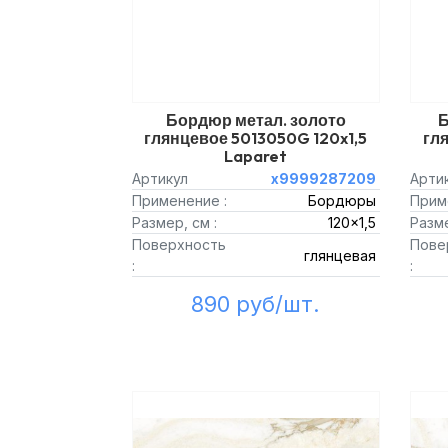
Бордюр метал. золото
Б
глянцевое 5013050G 120x1,5
гля
Laparet
Артикул
х9999287209
Арти
Применение :
Бордюры
Прим
Размер, см :
120x1,5
Разме
Поверхность
Пове
глянцевая
:
:
890 руб/шт.