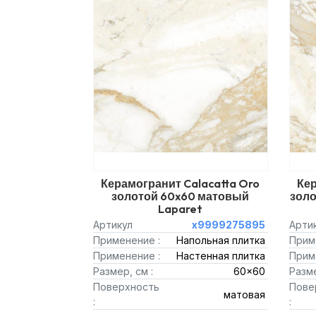
Керамогранит Calacatta Oro
Кер
золотой 60x60 матовый
зол
Laparet
Артикул
х9999275895
Арти
Применение :
Напольная плитка
Прим
Применение :
Настенная плитка
Прим
Размер, см :
60x60
Разме
Поверхность
Пове
матовая
:
: