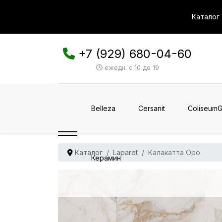
Каталог
+7 (929) 680-04-60
ежедн. с 10 до 19
Belleza
Cersanit
ColiseumG
Каталог
Laparet
Калакатта Оро
Керамин