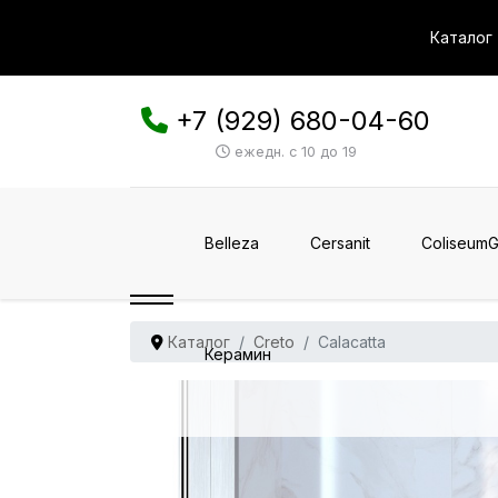
Каталог
+7 (929) 680-04-60
ежедн. с 10 до 19
Belleza
Cersanit
ColiseumG
Каталог
Creto
Calacatta
Керамин