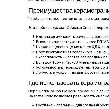
и возможность заказать образцы для оценки ц
Преимущества керамогранит
Чтобы понять все достоинства этого матери
Эти свойства делают Calacatta Creto лидером
Идеальная имитация мрамора с реалисти
Высокая износостойкость — класс PEI IV-
Низкое водопоглощение менее 0,5%, под
Противоскользящая поверхность R10-R11 
Экологичность — состав без вредных вещ
Большой формат 120x60 минимизирует шв
Устойчивость к перепадам температур и
Легкость в уходе — не впитывает пятна и
Где использовать керамогр
Перечислим основные зоны применения данног
Calacatta Creto позволяет реализовать смелы
Гостиные и спальни — для создания роск