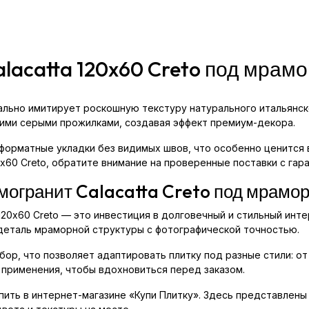
lacatta 120x60 Creto под мрам
еально имитирует роскошную текстуру натурального итальянско
кими серыми прожилками, создавая эффект премиум-декора.
форматные укладки без видимых швов, что особенно ценится в
0x60 Creto, обратите внимание на проверенные поставки с гара
могранит Calacatta Creto под мрамо
120x60 Creto — это инвестиция в долговечный и стильный инт
деталь мраморной структуры с фотографической точностью.
ор, что позволяет адаптировать плитку под разные стили: от 
 применения, чтобы вдохновиться перед заказом.
упить в интернет-магазине «Купи Плитку». Здесь представлен