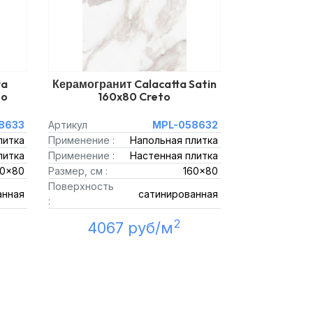
ta
Керамогранит Calacatta Satin
to
160x80 Creto
8633
Артикул
MPL-058632
литка
Применение :
Напольная плитка
литка
Применение :
Настенная плитка
60x80
Размер, см :
160x80
Поверхность
анная
сатинированная
:
2
4067 руб/м