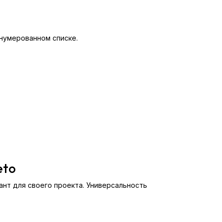
нумерованном списке.
eto
нт для своего проекта. Универсальность