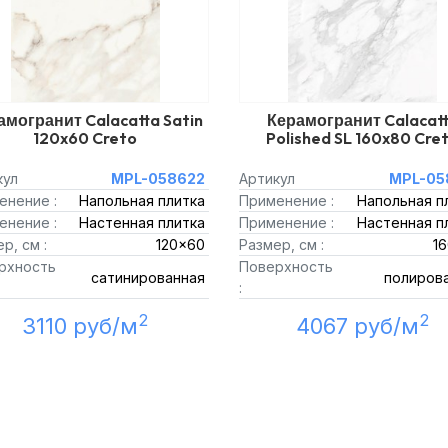
амогранит Calacatta Satin
Керамогранит Calacat
120x60 Creto
Polished SL 160x80 Cre
кул
MPL-058622
Артикул
MPL-05
енение :
Напольная плитка
Применение :
Напольная п
енение :
Настенная плитка
Применение :
Настенная п
р, см :
120x60
Размер, см :
1
рхность
Поверхность
сатинированная
полиров
:
2
2
3110 руб/м
4067 руб/м