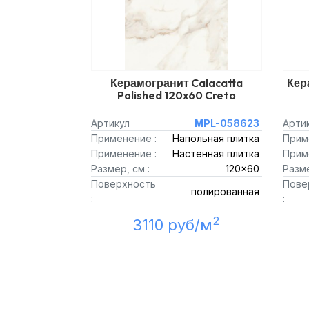
Керамогранит Calacatta
Кер
Polished 120x60 Creto
Артикул
MPL-058623
Арти
Применение :
Напольная плитка
Прим
Применение :
Настенная плитка
Прим
Размер, см :
120x60
Разме
Поверхность
Пове
полированная
:
:
2
3110 руб/м