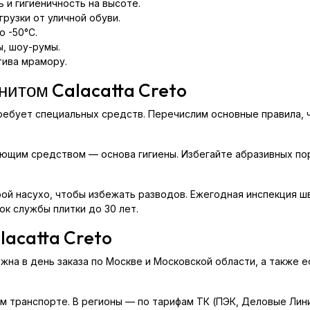
 и гигиеничность на высоте.
рузки от уличной обуви.
 -50°C.
ы, шоу-румы.
тива мрамору.
анитом Calacatta Creto
требует специальных средств. Перечислим основные правила,
ющим средством — основа гигиены. Избегайте абразивных пор
й насухо, чтобы избежать разводов. Ежегодная инспекция шв
к службы плитки до 30 лет.
lacatta Creto
ожна в день заказа по Москве и Московской области, а также
 транспорте. В регионы — по тарифам ТК (ПЭК, Деловые Линии