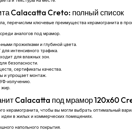
вета и текстуры на месте.
а Calacatta Creto: полный список
ала, перечислим ключевые преимущества керамогранита в про
 среди аналогов под мрамор.
чными прожилками и глубиной цвета.
V для интенсивного трафика.
ходит для влажных зон.
для безопасности.
еств, сертификаты качества.
ы и упрощает монтаж.
 УФ-излучению.
 жир.
анит Calacatta под мрамор 120x60 Cr
о керамогранита, чтобы вы могли выбрать оптимальный вариа
е идеи в жилых и коммерческих помещениях.
ошного напольного покрытия.