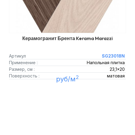
Керамогранит Брента Kerama Marazzi
Артикул
SG23018N
Применение :
Напольная плитка
Размер, см :
23,1x20
Поверхность :
матовая
2
руб/м