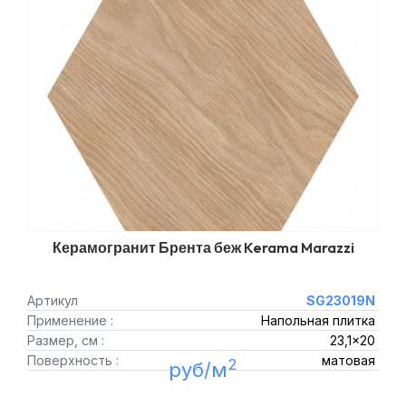
Керамогранит Брента беж Kerama Marazzi
Артикул
SG23019N
Применение :
Напольная плитка
Размер, см :
23,1x20
Поверхность :
матовая
2
руб/м