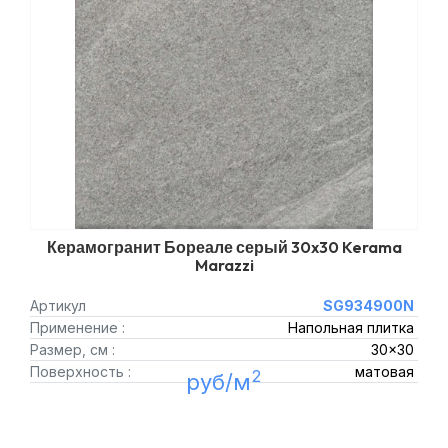
Керамогранит Бореале серый 30x30 Kerama
Marazzi
Артикул
SG934900N
Применение :
Напольная плитка
Размер, см :
30x30
Поверхность :
матовая
2
руб/м