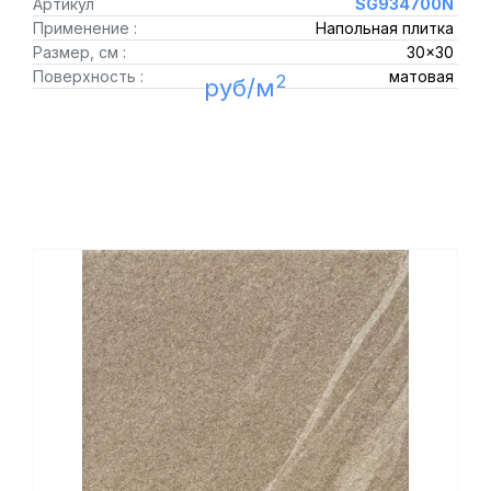
Артикул
SG934700N
Применение :
Напольная плитка
Размер, см :
30x30
Поверхность :
матовая
2
руб/м