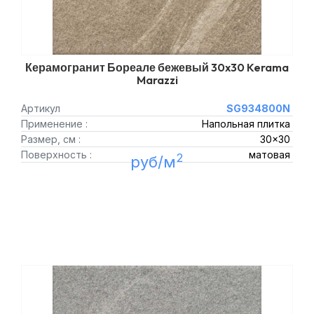
Керамогранит Бореале бежевый 30x30 Kerama
Marazzi
Артикул
SG934800N
Применение :
Напольная плитка
Размер, см :
30x30
Поверхность :
матовая
2
руб/м